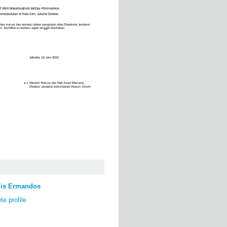
lis Ermandos
e profile