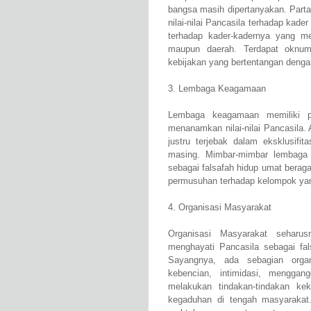
bangsa masih dipertanyakan. Parta
nilai-nilai Pancasila terhadap kade
terhadap kader-kadernya yang me
maupun daerah. Terdapat oknu
kebijakan yang bertentangan dengan 
3. Lembaga Keagamaan
Lembaga keagamaan memiliki p
menanamkan nilai-nilai Pancasila.
justru terjebak dalam eksklusif
masing. Mimbar-mimbar lembaga
sebagai falsafah hidup umat bera
permusuhan terhadap kelompok ya
4. Organisasi Masyarakat
Organisasi Masyarakat seharu
menghayati Pancasila sebagai fa
Sayangnya, ada sebagian organ
kebencian, intimidasi, menggan
melakukan tindakan-tindakan ke
kegaduhan di tengah masyarakat