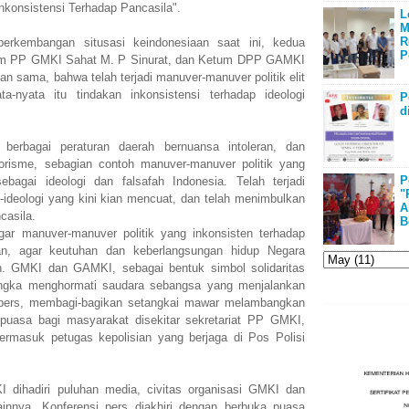
konsistensi Terhadap Pancasila".
L
M
R
kembangan situsasi keindonesiaan saat ini, kedua
P
etum PP GMKI Sahat M. P Sinurat, dan Ketum DPP GAMKI
n sama, bahwa telah terjadi manuver-manuver politik elit
a-nyata itu tindakan inkonsistensi terhadap ideologi
P
d
berbagai peraturan daerah bernuansa intoleran, dan
risme, sebagian contoh manuver-manuver politik yang
P
ebagai ideologi dan falsafah Indonesia. Telah terjadi
"
ideologi yang kini kian mencuat, dan telah menimbulkan
A
casila.
B
 manuver-manuver politik yang inkonsisten terhadap
kan, agar keutuhan dan keberlangsungan hidup Negara
n. GMKI dan GAMKI, sebagai bentuk simbol solidaritas
ngka menghormati saudara sebangsa yang menjalankan
i pers, membagi-bagikan setangkai mawar melambangkan
 puasa bagi masyarakat disekitar sekretariat PP GMKI,
ermasuk petugas kepolisian yang berjaga di Pos Polisi
dihadiri puluhan media, civitas organisasi GMKI dan
innya. Konferensi pers diakhiri dengan berbuka puasa