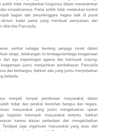
i politik tidak menjalankan fungsinya dalam menanamkan
r dan simpatisannya. Partai politik tidak melakukan kontrol
njadi bagian dari penyelenggara negara baik di pusat
m-oknum kader partai yang membuat pernyataan dan
nilai-nilai Pancasila.
eran sentral sebagai benteng penjaga moral dalam
 Akan tetapi, belakangan ini lembaga-lembaga keagamaan
itas dan ego kepentingan agama dan kelompok masing-
 keagamaan justru menjauhkan pembahasan Pancasila
gama dan berbangsa, bahkan ada yang justru menyebarkan
ng berbeda.
snya menjadi tempat pembinaan masyarakat dalam
lsafah hidup dan perekat keutuhan bangsa dan negara.
isasi masyarakat yang justru mengeluarkan ujaran
ggu kegiatan kelompok masyarakat tertentu, bahkan
kerasan karena alasan perbedaan dan mengakibatkan
. Terdapat juga organisasi masyarakat yang asas dan