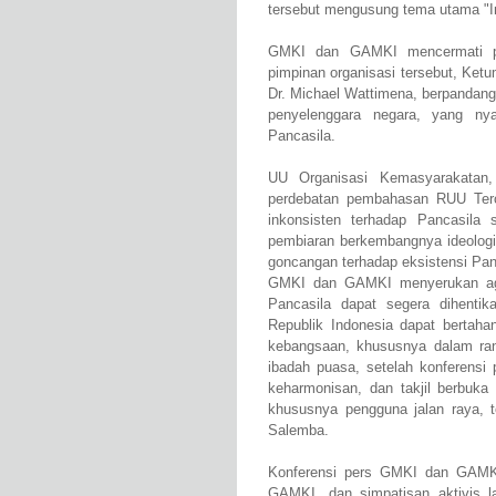
tersebut mengusung tema utama "In
GMKI dan GAMKI mencermati per
pimpinan organisasi tersebut, K
Dr. Michael Wattimena, berpandanga
penyelenggara negara, yang nyat
Pancasila.
UU Organisasi Kemasyarakatan, 
perdebatan pembahasan RUU Tero
inkonsisten terhadap Pancasila s
pembiaran berkembangnya ideologi-
goncangan terhadap eksistensi Pan
GMKI dan GAMKI menyerukan agar
Pancasila dapat segera dihenti
Republik Indonesia dapat bertaha
kebangsaan, khususnya dalam ra
ibadah puasa, setelah konferens
keharmonisan, dan takjil berbuka
khususnya pengguna jalan raya, t
Salemba.
Konferensi pers GMKI dan GAMKI 
GAMKI, dan simpatisan aktivis la