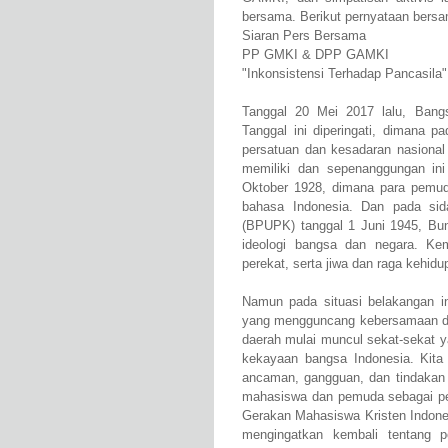
bersama. Berikut pernyataan ber
Siaran Pers Bersama
PP GMKI & DPP GAMKI
"Inkonsistensi Terhadap Pancasila"
Tanggal 20 Mei 2017 lalu, Bangs
Tanggal ini diperingati, dimana p
persatuan dan kesadaran nasional
memiliki dan sepenanggungan in
Oktober 1928, dimana para pemu
bahasa Indonesia. Dan pada si
(BPUPK) tanggal 1 Juni 1945, Bun
ideologi bangsa dan negara. Ke
perekat, serta jiwa dan raga kehid
Namun pada situasi belakangan in
yang mengguncang kebersamaan da
daerah mulai muncul sekat-sekat 
kekayaan bangsa Indonesia. Kita 
ancaman, gangguan, dan tindakan 
mahasiswa dan pemuda sebagai pel
Gerakan Mahasiswa Kristen Indone
mengingatkan kembali tentang 