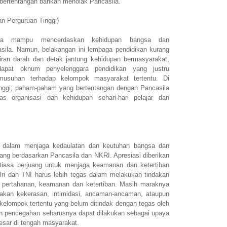
 bertentangan bahkan menolak Pancasila.
n Perguruan Tinggi)
nya mampu mencerdaskan kehidupan bangsa dan
asila. Namun, belakangan ini lembaga pendidikan kurang
iran darah dan detak jantung kehidupan bermasyarakat,
dapat oknum penyelenggara pendidikan yang justru
musuhan terhadap kelompok masyarakat tertentu. Di
inggi, paham-paham yang bertentangan dengan Pancasila
as organisasi dan kehidupan sehari-hari pelajar dan
ra dalam menjaga kedaulatan dan keutuhan bangsa dan
ng berdasarkan Pancasila dan NKRI. Apresiasi diberikan
tiasa berjuang untuk menjaga keamanan dan ketertiban
lri dan TNI harus lebih tegas dalam melakukan tindakan
pertahanan, keamanan dan ketertiban. Masih maraknya
dakan kekerasan, intimidasi, ancaman-ancaman, ataupun
kelompok tertentu yang belum ditindak dengan tegas oleh
n pencegahan seharusnya dapat dilakukan sebagai upaya
esar di tengah masyarakat.