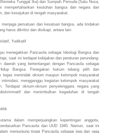
 Bhinneka Tunggal Ika) dan Sumpah Pemuda (Satu Nusa,
mi mempertahankan keutuhan bangsa dan negara dan
, dan kesejukan di tengah masyarakat.
 menjaga persatuan dan kesatuan bangsa, ada tindakan
g harus dikritisi dan disikapi, antara lain:
latif, Yudikatif
u menegakkan Pancasila sebagai Ideologi Bangsa dan
api, saat ini terdapat kebijakan dan peraturan perundang-
n daerah yang bertentangan dengan Pancasila sebagai
 Hidup Bangsa. Penegakan hukum tebang pilih dan
idak tegas menindak oknum maupun kelompok masyarakat
 intimidasi, mengganggu kegiatan kelompok masyarakat
san. Terdapat oknum-oknum penyelenggara negara yang
diskriminatif dan menimbulkan kegaduhan di tengah
litik
n utama dalam memperjuangkan kepentingan anggota,
berdasarkan Pancasila dan UUD 1945. Namun, saat ini
dalam menjunjung tinggi Pancasila sebagai jiwa dan raga