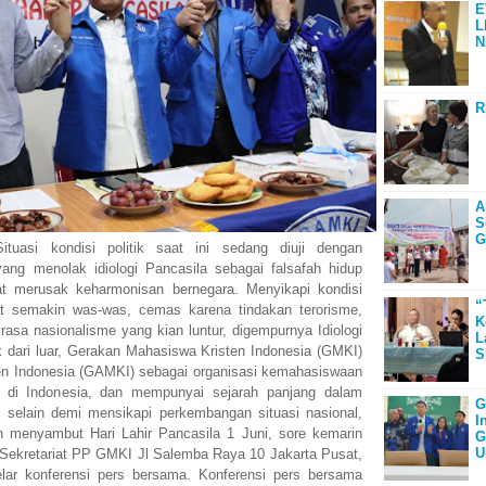
E
L
N
R
A
S
G
uasi kondisi politik saat ini sedang diuji dengan
yang menolak idiologi Pancasila sebagai falsafah hidup
at merusak keharmonisan bernegara. Menyikapi kondisi
“
at semakin was-was, cemas karena tindakan terorisme,
K
 rasa nasionalisme yang kian luntur, digempurnya Idiologi
L
k dari luar, Gerakan Mahasiswa Kristen Indonesia (GMKI)
S
n Indonesia (GAMKI) sebagai organisasi kemahasiswaan
r di Indonesia, dan mempunyai sejarah panjang dalam
G
, selain demi mensikapi perkembangan situasi nasional,
I
an menyambut Hari Lahir Pancasila 1 Juni, sore kemarin
G
U
 Sekretariat PP GMKI Jl Salemba Raya 10 Jakarta Pusat,
lar konferensi pers bersama. Konferensi pers bersama