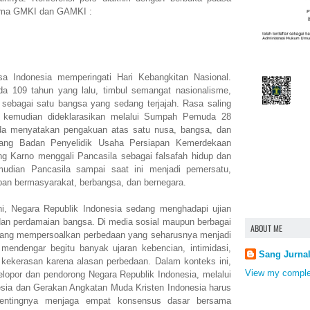
sama GMKI dan GAMKI :
a Indonesia memperingati Hari Kebangkitan Nasional.
ada 109 tahun yang lalu, timbul semangat nasionalisme,
 sebagai satu bangsa yang sedang terjajah. Rasa saling
i kemudian dideklarasikan melalui Sumpah Pemuda 28
da menyatakan pengakuan atas satu nusa, bangsa, dan
dang Badan Penyelidik Usaha Persiapan Kemerdekaan
g Karno menggali Pancasila sebagai falsafah hidup dan
mudian Pancasila sampai saat ini menjadi pemersatu,
upan bermasyarakat, berbangsa, dan bernegara.
i, Negara Republik Indonesia sedang menghadapi ujian
n perdamaian bangsa. Di media sosial maupun berbagai
ABOUT ME
yang mempersoalkan perbedaan yang seharusnya menjadi
mendengar begitu banyak ujaran kebencian, intimidasi,
Sang Jurna
kekerasan karena alasan perbedaan. Dalam konteks ini,
View my complet
opor dan pendorong Negara Republik Indonesia, melalui
sia dan Gerakan Angkatan Muda Kristen Indonesia harus
pentingnya menjaga empat konsensus dasar bersama