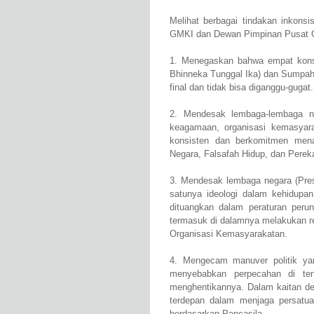
Melihat berbagai tindakan inkons
GMKI dan Dewan Pimpinan Pusat
1. Menegaskan bahwa empat kons
Bhinneka Tunggal Ika) dan Sumpah
final dan tidak bisa diganggu-gugat.
2. Mendesak lembaga-lembaga nega
keagamaan, organisasi kemasyara
konsisten dan berkomitmen men
Negara, Falsafah Hidup, dan Perek
3. Mendesak lembaga negara (Pre
satunya ideologi dalam kehidupa
dituangkan dalam peraturan perun
termasuk di dalamnya melakukan r
Organisasi Kemasyarakatan.
4. Mengecam manuver politik yan
menyebabkan perpecahan di te
menghentikannya. Dalam kaitan de
terdepan dalam menjaga persatu
berdasarkan Pancasila.