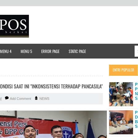
MENU 4
MENU 5
ERROR PAGE
STATIC PAGE
ENTRI POPULER
P
NDISI SAAT INI "INKONSISTENSI TERHADAP PANCASILA"
P
N
S
M
Add Comment
NEWS
P
D
B
S