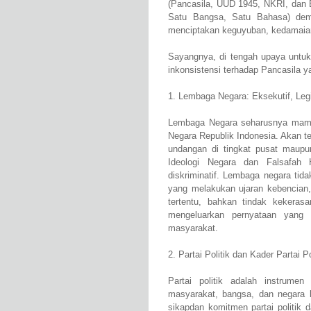
(Pancasila, UUD 1945, NKRI, dan
Satu Bangsa, Satu Bahasa) de
menciptakan keguyuban, kedamaian
Sayangnya, di tengah upaya untuk
inkonsistensi terhadap Pancasila yan
1. Lembaga Negara: Eksekutif, Legis
Lembaga Negara seharusnya mamp
Negara Republik Indonesia. Akan tet
undangan di tingkat pusat maupu
Ideologi Negara dan Falsafah
diskriminatif. Lembaga negara t
yang melakukan ujaran kebencian,
tertentu, bahkan tindak kekera
mengeluarkan pernyataan yang 
masyarakat.
2. Partai Politik dan Kader Partai Po
Partai politik adalah instrume
masyarakat, bangsa, dan negara 
sikapdan komitmen partai politik 