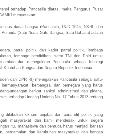
istensi terhadap Pancasila diatas, maka Pengurus Pusat
 GAMKI menyatakan:
ensus dasar bangsa (Pancasila, UUD 1945, NKRI, dan
 Pemuda (Satu Nusa, Satu Bangsa, Satu Bahasa) adalah
ra, partai politik dan kader partai politik, lembaga
katan, lembaga pendidikan, serta TNI dan Polri untuk
anamkan dan menegakkan Pancasila sebagai Ideologi
at Keutuhan Bangsa dan Negara Republik Indonesia.
siden dan DPR RI) menegaskan Pancasila sebagai satu-
n bermasyarakat, berbangsa, dan bernegara yang harus
dang-undangan berikut sanksi administrasi dan pidana,
evisi terhadap Undang-Undang No. 17 Tahun 2013 tentang
g dilakukan oknum pejabat dan para elit politik yang
ngah masyarakat dan kami mendesak untuk segera
ngan itu, mahasiswa dan pemuda harus menjadi barisan
an, perdamaian dan kerukunan masyarakat dan bangsa