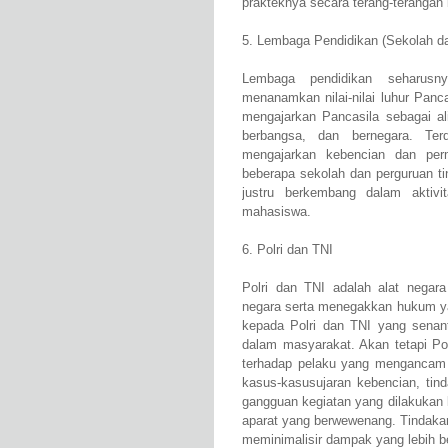
prakteknya secara terang-terangan
5. Lembaga Pendidikan (Sekolah da
Lembaga pendidikan seharus
menanamkan nilai-nilai luhur Panc
mengajarkan Pancasila sebagai al
berbangsa, dan bernegara. Ter
mengajarkan kebencian dan per
beberapa sekolah dan perguruan t
justru berkembang dalam aktivit
mahasiswa.
6. Polri dan TNI
Polri dan TNI adalah alat nega
negara serta menegakkan hukum ya
kepada Polri dan TNI yang senan
dalam masyarakat. Akan tetapi Po
terhadap pelaku yang mengancam 
kasus-kasusujaran kebencian, tin
gangguan kegiatan yang dilakukan 
aparat yang berwewenang. Tindaka
meminimalisir dampak yang lebih b