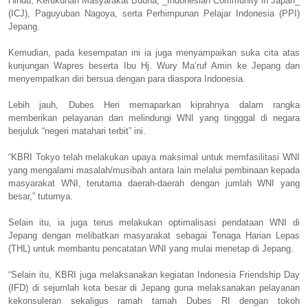
Hindu, Kerukunan Masyarakat Budha, _Indonesian Community in Japan_
(ICJ), Paguyuban Nagoya, serta Perhimpunan Pelajar Indonesia (PPI)
Jepang.
Kemudian, pada kesempatan ini ia juga menyampaikan suka cita atas
kunjungan Wapres beserta Ibu Hj. Wury Ma’ruf Amin ke Jepang dan
menyempatkan diri bersua dengan para diaspora Indonesia.
Lebih jauh, Dubes Heri memaparkan kiprahnya dalam rangka
memberikan pelayanan dan melindungi WNI yang tingggal di negara
berjuluk “negeri matahari terbit” ini.
“KBRI Tokyo telah melakukan upaya maksimal untuk memfasilitasi WNI
yang mengalami masalah/musibah antara lain melalui pembinaan kepada
masyarakat WNI, terutama daerah-daerah dengan jumlah WNI yang
besar,” tuturnya.
Selain itu, ia juga terus melakukan optimalisasi pendataan WNI di
Jepang dengan melibatkan masyarakat sebagai Tenaga Harian Lepas
(THL) untuk membantu pencatatan WNI yang mulai menetap di Jepang.
“Selain itu, KBRI juga melaksanakan kegiatan Indonesia Friendship Day
(IFD) di sejumlah kota besar di Jepang guna melaksanakan pelayanan
kekonsuleran sekaligus ramah tamah Dubes RI dengan tokoh