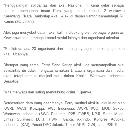
"Penggalangan solidaritas dan aksi Nasional ini kami gelar sebagai
bentuk keprihatinan insan Pers yang terjadi kepada 2 wartawan
Karawang. "Kata Dankorlap Aksi, Alek di depan kantor Kemendagri RI,
Kamis (29/9/2022).
Alek juga menyebut dalam aksi kali ini didukung oleh berbagai organisasi
Kewartawanan, lembaga kontrol sosial lainnya dan organisasi advokat.
"Sedikitnya ada 23 organisasi dan lembaga yang mendukung gerakan
kita. "Ucapnya.
Ditempat yang sama, Ferry Sang Korlap aksi juga menyampaikan aksi
solidaritas itu tidak mengatasnamakan 1 atau 2 organisasi dan media,
akan tetapi semua menjadi satu dalam Koalisi Wartawan Indonesia
Bersatoe.
"Kita menyatu dan saling mendukung disini. "Ujarnya.
Berdasarkan data yang diterimanya, Ferry merinci aksi itu didukung oleh
KWRI, AWDI, Kowappi, FWJ Indonesia, AWPI, IWO, MOI, Sekber
Wartawan Indonesia (SWI), Forjumis, P2B, FWBB, KPJI, Satria Muda,
Lintas Sulawesi, LCKI, PWNI, Gapta, Akrindo, Kongres Advokat
Indonesia (KAI), Peradi DPC Jakarta Timur, APPI, GWI, dan LP3K-RI.