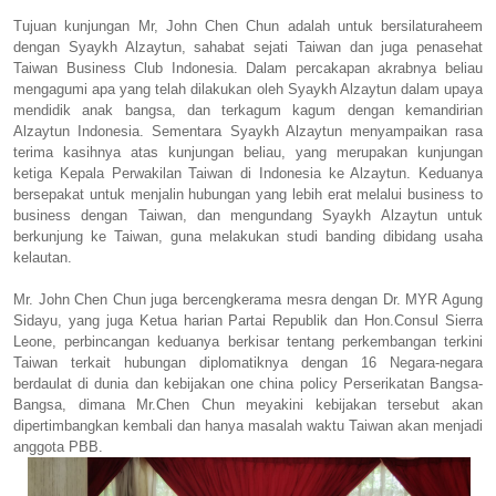
Tujuan kunjungan Mr, John Chen Chun adalah untuk bersilaturaheem
dengan Syaykh Alzaytun, sahabat sejati Taiwan dan juga penasehat
Taiwan Business Club Indonesia. Dalam percakapan akrabnya beliau
mengagumi apa yang telah dilakukan oleh Syaykh Alzaytun dalam upaya
mendidik anak bangsa, dan terkagum kagum dengan kemandirian
Alzaytun Indonesia. Sementara Syaykh Alzaytun menyampaikan rasa
terima kasihnya atas kunjungan beliau, yang merupakan kunjungan
ketiga Kepala Perwakilan Taiwan di Indonesia ke Alzaytun. Keduanya
bersepakat untuk menjalin hubungan yang lebih erat melalui business to
business dengan Taiwan, dan mengundang Syaykh Alzaytun untuk
berkunjung ke Taiwan, guna melakukan studi banding dibidang usaha
kelautan.
Mr. John Chen Chun juga bercengkerama mesra dengan Dr. MYR Agung
Sidayu, yang juga Ketua harian Partai Republik dan Hon.Consul Sierra
Leone, perbincangan keduanya berkisar tentang perkembangan terkini
Taiwan terkait hubungan diplomatiknya dengan 16 Negara-negara
berdaulat di dunia dan kebijakan one china policy Perserikatan Bangsa-
Bangsa, dimana Mr.Chen Chun meyakini kebijakan tersebut akan
dipertimbangkan kembali dan hanya masalah waktu Taiwan akan menjadi
anggota PBB.