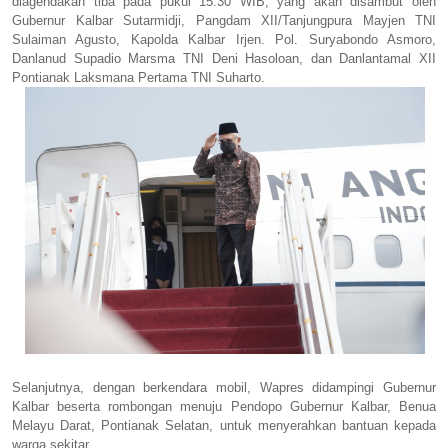
diagendakan tiba pada pukul 15.30 WIB, yang akan disambut oleh
Gubernur Kalbar Sutarmidji, Pangdam XII/Tanjungpura Mayjen TNI
Sulaiman Agusto, Kapolda Kalbar Irjen. Pol. Suryabondo Asmoro,
Danlanud Supadio Marsma TNI Deni Hasoloan, dan Danlantamal XII
Pontianak Laksmana Pertama TNI Suharto.
Selanjutnya, dengan berkendara mobil, Wapres didampingi Gubernur
Kalbar beserta rombongan menuju Pendopo Gubernur Kalbar, Benua
Melayu Darat, Pontianak Selatan, untuk menyerahkan bantuan kepada
warga sekitar.