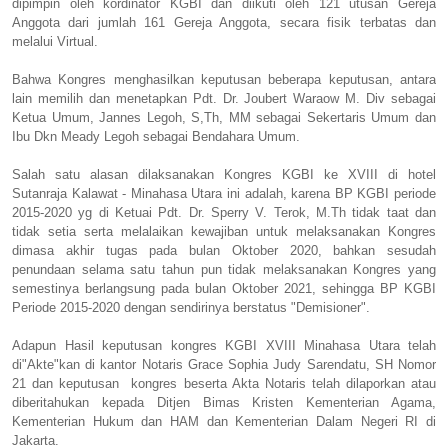
dipimpin oleh kordinator KGBI dan diikuti oleh 121 utusan Gereja
Anggota dari jumlah 161 Gereja Anggota, secara fisik terbatas dan
melalui Virtual.
Bahwa Kongres menghasilkan keputusan beberapa keputusan, antara
lain memilih dan menetapkan Pdt. Dr. Joubert Waraow M. Div sebagai
Ketua Umum, Jannes Legoh, S,Th, MM sebagai Sekertaris Umum dan
Ibu Dkn Meady Legoh sebagai Bendahara Umum.
Salah satu alasan dilaksanakan Kongres KGBI ke XVIII di hotel
Sutanraja Kalawat - Minahasa Utara ini adalah, karena BP KGBI periode
2015-2020 yg di Ketuai Pdt. Dr. Sperry V. Terok, M.Th tidak taat dan
tidak setia serta melalaikan kewajiban untuk melaksanakan Kongres
dimasa akhir tugas pada bulan Oktober 2020, bahkan sesudah
penundaan selama satu tahun pun tidak melaksanakan Kongres yang
semestinya berlangsung pada bulan Oktober 2021, sehingga BP KGBI
Periode 2015-2020 dengan sendirinya berstatus "Demisioner".
Adapun Hasil keputusan kongres KGBI XVIII Minahasa Utara telah
di"Akte"kan di kantor Notaris Grace Sophia Judy Sarendatu, SH Nomor
21 dan keputusan kongres beserta Akta Notaris telah dilaporkan atau
diberitahukan kepada Ditjen Bimas Kristen Kementerian Agama,
Kementerian Hukum dan HAM dan Kementerian Dalam Negeri RI di
Jakarta.