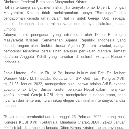
Direktorat Jenderal Bimbingan Masyarakat Kristen.
Hal ini tentunya sangat memiriskan jika ternyata pihak Ditjen Bimbingan
Masyarakat Kristen tidak melaksanakan upaya "Bimbingan" dan
pengayoman kepada umat dalam hal ini untuk Gereja KGBI sebagai
bentuk dukungan dan netralitas yang semestinya dilakukan, tegas
Lintong.
Adanya surat penegasan yang diterbitkan oleh Ditjen Bimbingan
Masyarakat Kristen Kementerian Agama Republik Indonesia yang
ditanda-tangani oleh Direktur Urusan Agama (Kristen) tersebut, sangat
berpotensi terjadinya perselisihan ataupun pertikaian diantara Jemaat
dan/atau Anggota KGBI yang tersebar di seluruh wilayah Republik
Indonesia.
Jopie Lintong, SH., M.Th., M.Pd, kuasa hukum dari Pdt. Dr. Joubert
Warouw. M.Div M.TH selaku Ketua Umum BP KGBI hasil Kongres XVIII
tgl 21-23 Januari 2022, menegaskan pula, bahwa adalah Arif-Bijaksana
apabila pihak Ditjen Bimas Kristen bersikap Netral dalam menyikapi
konflik internal Gereja KGBI demi menciptakan suasana aman, rasa
nyaman dan tenteram. Itulah sikap elegan dan Kristiani tentunya, tandas
Lintong.
"Sejak surat pemberitahuan tertanggal 23 Pebruari 2022 tentang hasil
Kongres KGBI XVIII (Sutanraja, Minahasa Utara-SULUT, 21-23 Januari
2022) telah disampaikan kepada Ditjen Bimas Kristen, selanjutnya surat