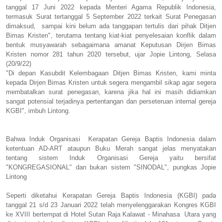
tanggal 17 Juni 2022 kepada Menteri Agama Republik Indonesia,
termasuk Surat tertanggal 5 September 2022 terkait Surat Penegasan
dimaksud, sampai kini belum ada tanggapan tertulis dari pihak Ditjen
Bimas Kristen", terutama tentang kiat-kiat penyelesaian konflik dalam
bentuk musyawarah sebagaimana amanat Keputusan Dirjen Bimas
Kristen nomor 281 tahun 2020 tersebut, ujar Jopie Lintong, Selasa
(20/9/22)
"Di depan Kasubdit Kelembagaan Ditjen Bimas Kristen, kami minta
kepada Dirjen Bimas Kristen untuk segera mengambil sikap agar segera
membatalkan surat penegasan, karena jika hal ini masih didiamkan
sangat potensial terjadinya pertentangan dan perseteruan internal gereja
KGBI", imbuh Lintong.
Bahwa Induk Organisasi Kerapatan Gereja Baptis Indonesia dalam
ketentuan AD-ART ataupun Buku Merah sangat jelas menyatakan
tentang sistem Induk Organisasi Gereja yaitu bersifat
"KONGREGASIONAL" dan bukan sistem "SINODAL", pungkas Jopie
Lintong
Seperti diketahui Kerapatan Gereja Baptis Indonesia (KGBI) pada
tanggal 21 s/d 23 Januari 2022 telah menyelenggarakan Kongres KGBI
ke XVIII bertempat di Hotel Sutan Raja Kalawat - Minahasa Utara yang