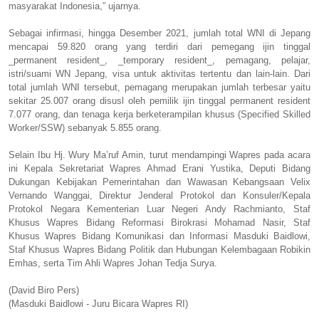
masyarakat Indonesia,” ujarnya.
Sebagai infirmasi, hingga Desember 2021, jumlah total WNI di Jepang
mencapai 59.820 orang yang terdiri dari pemegang ijin tinggal
_permanent resident_, _temporary resident_, pemagang, pelajar,
istri/suami WN Jepang, visa untuk aktivitas tertentu dan lain-lain. Dari
total jumlah WNI tersebut, pemagang merupakan jumlah terbesar yaitu
sekitar 25.007 orang disusl oleh pemilik ijin tinggal permanent resident
7.077 orang, dan tenaga kerja berketerampilan khusus (Specified Skilled
Worker/SSW) sebanyak 5.855 orang.
Selain Ibu Hj. Wury Ma’ruf Amin, turut mendampingi Wapres pada acara
ini Kepala Sekretariat Wapres Ahmad Erani Yustika, Deputi Bidang
Dukungan Kebijakan Pemerintahan dan Wawasan Kebangsaan Velix
Vernando Wanggai, Direktur Jenderal Protokol dan Konsuler/Kepala
Protokol Negara Kementerian Luar Negeri Andy Rachmianto, Staf
Khusus Wapres Bidang Reformasi Birokrasi Mohamad Nasir, Staf
Khusus Wapres Bidang Komunikasi dan Informasi Masduki Baidlowi,
Staf Khusus Wapres Bidang Politik dan Hubungan Kelembagaan Robikin
Emhas, serta Tim Ahli Wapres Johan Tedja Surya.
(David Biro Pers)
(Masduki Baidlowi - Juru Bicara Wapres RI)