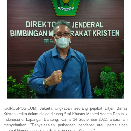
KAIROSPOS.COM, Jakarta Ungkapan seorang pejabat Ditjen Bimas
Kristen ketika dalam dialog diruang Staf Khusus Menteri Agama Republik
Indonesia di Lapangan Banteng, Kamis 14 September 2022, antara lain
menyebutkan: "Penyelesaian perbedaan pendapat atau perselisihan
internal Gereja, sebaiknya dilakukan secara Kristiani ".