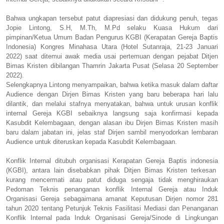
Bahwa ungkapan tersebut patut diapresiasi dan didukung penuh, tegas
Jopie Lintong, S.H, M.Th, M.Pd selaku Kuasa Hukum dari
pimpinan/Ketua Umum Badan Pengurus KGBI (Kerapatan Gereja Baptis
Indonesia) Kongres Minahasa Utara (Hotel Sutanraja, 21-23 Januari
2022) saat ditemui awak media usai pertemuan dengan pejabat Ditjen
Bimas Kristen dibilangan Thamrin Jakarta Pusat (Selasa 20 September
2022).
Selengkapnya Lintong menyampaikan, bahwa ketika masuk dalam daftar
Audience dengan Dirjen Bimas Kristen yang baru beberapa hari lalu
dilantik, dan melalui stafnya menyatakan, bahwa untuk urusan konflik
internal Gereja KGBI sebaiknya langsung saja konfirmasi kepada
Kasubdit Kelembagaan, dengan alasan ibu Dirjen Bimas Kristen masih
baru dalam jabatan ini, jelas staf Dirjen sambil menyodorkan lembaran
Audience untuk diteruskan kepada Kasubdit Kelembagaan.
Konflik Internal ditubuh organisasi Kerapatan Gereja Baptis indonesia
(KGBI), antara lain disebabkan pihak Ditjen Bimas Kristen terkesan
kurang mencermati atau patut diduga sengaja tidak menghiraukan
Pedoman Teknis penanganan konflik Internal Gereja atau Induk
Organisasi Gereja sebagaimana amanat Keputusan Dirjen nomor 281
tahun 2020 tentang Petunjuk Teknis Fasilitasi Mediasi dan Penanganan
Konflik Internal pada Induk Organisasi Gereja/Sinode di Lingkungan