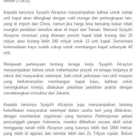
sendiri (TUKS).
Kepada tamunya Syaykh Alzaytun menyampaikan bahwa untuk setiap
unit kapal akan dilengkapi dengan cold storage dan perlengkapan lain,
yang di import dari China, namun jika harga bisa bersaing bukan tidak
mungkin peralatan tersebut akan di impor dari Taiwan. Menurut Syaykh
Alzaytun investasi yang ditanam perunit kapal tidak kurang dari 20
milyar, atau kurang lebih 240 milyàr untuk 12 unit kapal. Sementara
ketersediaan kayu sudah cukup untuk membangun kapal sebanyak 40
unit.
Menjawab pertanyaan tentang tenaga kerja, Syaykh Alzaytun
menyampaikan bahwa untuk keberhasilan proyek ini tenaga kerjanya di
rekrut dari masyarakat setempat, baik untuk pekerjaan non skill maupun
yang berketrampilan membangun kapal kayu, bahkan untuk
meningkatkan kinerja, dilakukan pelatihan pelatihan praktis dengan
mendatangkan instruktur dari Jakarta.
Kepada tamunya Syaykh Alzaytun juga menyampaikan tentang
keterlibatan masyarakat setempat dalam usaha tani yang dilakukan,
dengan membentuk organisasi yang bernama Perhimpunan petani
penyanggah pangan Indonesia, mereka dilibatkan secara aktif untuk
menggarap tanah milik Alzaytun yang luasnya lebih dari 1800 hektar,
yang telah di apprais dan bernilai lebih dari 21 Trilyun rupiah. Belum