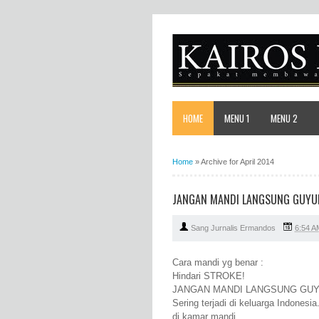
HOME
MENU 1
MENU 2
Home
»
Archive for April 2014
JANGAN MANDI LANGSUNG GUYU
Sang Jurnalis Ermandos
6:54 A
Cara mandi yg benar :
Hindari STROKE!
JANGAN MANDI LANGSUNG GUYU
Sering terjadi di keluarga Indonesia
di kamar mandi...