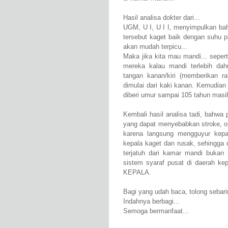
Hasil analisa dokter dari...
UGM, U I, U I I, menyimpulkan bahw
tersebut kaget baik dengan suhu p
akan mudah terpicu...
Maka jika kita mau mandi... seper
mereka kalau mandi terlebih da
tangan kanan/kiri (memberikan r
dimulai dari kaki kanan. Kemudian 
diberi umur sampai 105 tahun masi
Kembali hasil analisa tadi, bahwa
yang dapat menyebabkan stroke, o
karena langsung mengguyur kepa
kepala kaget dan rusak, sehingga
terjatuh dari kamar mandi bukan
sistem syaraf pusat di daerah ke
KEPALA.
Bagi yang udah baca, tolong sebari
Indahnya berbagi...
Semoga bermanfaat...