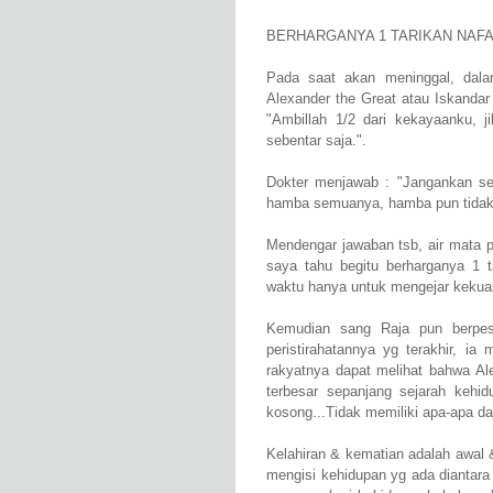
BERHARGANYA 1 TARIKAN NAF
Pada saat akan meninggal, dalam
Alexander the Great atau Iskandar
"Ambillah 1/2 dari kekayaanku,
sebentar saja.".
Dokter menjawab : "Jangankan se
hamba semuanya, hamba pun tidak
Mendengar jawaban tsb, air mata pu
saya tahu begitu berharganya 1 
waktu hanya untuk mengejar kekua
Kemudian sang Raja pun berpes
peristirahatannya yg terakhir, ia
rakyatnya dapat melihat bahwa A
terbesar sepanjang sejarah kehid
kosong...Tidak memiliki apa-apa d
Kelahiran & kematian adalah awal & 
mengisi kehidupan yg ada diantara