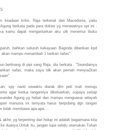
AS
 keadaan kritis, Raja terkenal dari Macedonia, yaitu
 Agung berkata pada para dokter yg merawatnya spt ini :
 jika kamu dapat mengantarkan aku utk menemui ibuku
paruh, bahkan seluruh kekayaan Baginda diberikan kpd
 akan mampu menambah 1 tarikan nafas"
n berlinang di pipi sang Raja, dia berkata : "Seandainya
tarikan nafas, maka saya tdk akan pernah menyia2kan
saan"
an, spy nanti sewaktu diarak dlm peti mati menuju
 minta agar kedua tangannya dikeluarkan, supaya setiap
lexander Agung yg hebat dan mampu menguasai wilayah
upan manusia ini ternyata harus berpulang dgn tangan
an tidak membawa apa-apa....
akhir, yg terpenting dari hidup ini adalah bagaimana kita
 ke duanya.Untuk itu, jangan lupa selalu utamakan Tuhan