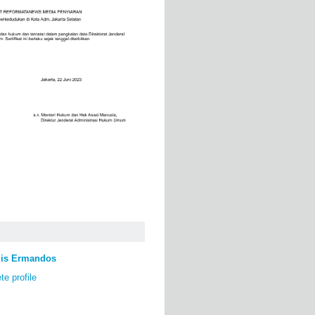
lis Ermandos
e profile