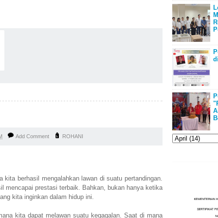
L
M
R
P
P
d
P
"
A
B
M
Add Comment
ROHANI
kita berhasil mengalahkan lawan di suatu pertandingan.
il mencapai prestasi terbaik. Bahkan, bukan hanya ketika
ng kita inginkan dalam hidup ini.
mana kita dapat melawan suatu kegagalan. Saat di mana