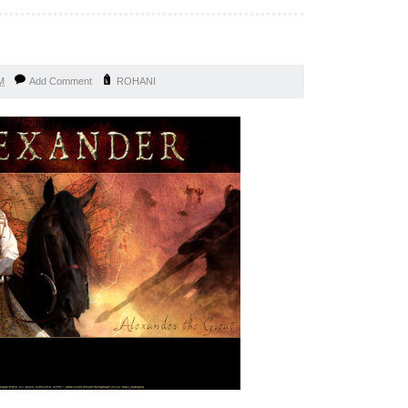
R
M
Add Comment
ROHANI