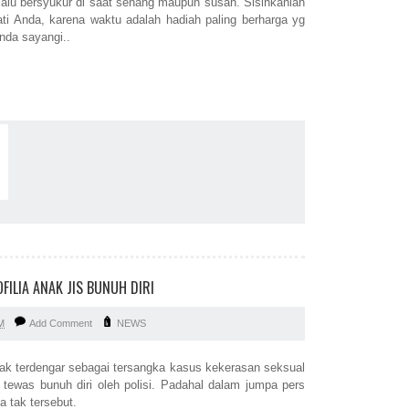
lalu bersyukur di saat senang maupun susah. Sisihkanlah
ati Anda, karena waktu adalah hadiah paling berharga yg
nda sayangi..
ILIA ANAK JIS BUNUH DIRI
M
Add Comment
NEWS
ak terdengar sebagai tersangka kasus kekerasan seksual
n tewas bunuh diri oleh polisi. Padahal dalam jumpa pers
 tak tersebut.