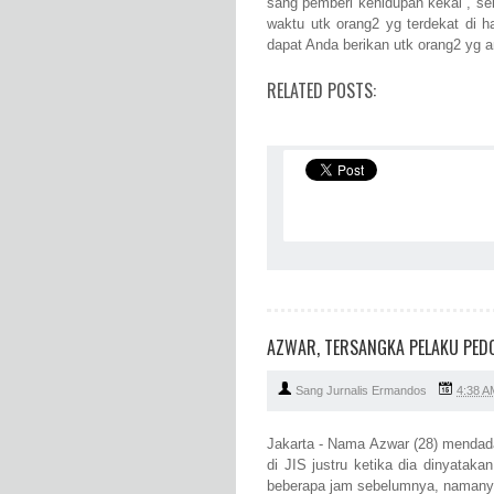
sang pemberi kehidupan kekal , se
waktu utk orang2 yg terdekat di h
dapat Anda berikan utk orang2 yg a
RELATED POSTS:
AZWAR, TERSANGKA PELAKU PEDOF
Sang Jurnalis Ermandos
4:38 A
Jakarta - Nama Azwar (28) mendad
di JIS justru ketika dia dinyataka
beberapa jam sebelumnya, namanya