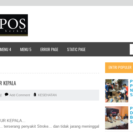
MENU 4
MENU 5
ERROR PAGE
STATIC PAGE
ENTRI POPULER
P
R KEPALA
P
N
S
M
Add Comment
KESEHATAN
P
D
B
R KEPALA...
S
... terserang penyakit Stroke... dan tidak jarang meninggal