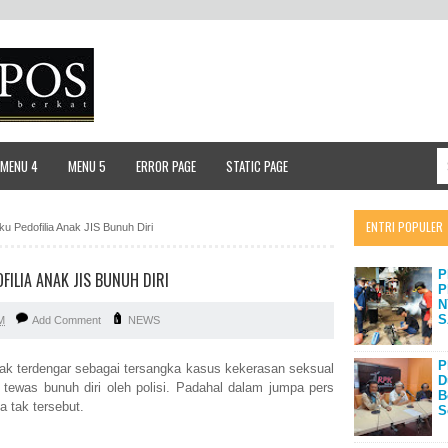
MENU 4
MENU 5
ERROR PAGE
STATIC PAGE
ENTRI POPULER
 Pedofilia Anak JIS Bunuh Diri
P
ILIA ANAK JIS BUNUH DIRI
P
N
S
M
Add Comment
NEWS
P
ak terdengar sebagai tersangka kasus kekerasan seksual
D
n tewas bunuh diri oleh polisi. Padahal dalam jumpa pers
B
 tak tersebut.
S