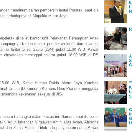
E
L
dengan meminum cairan pembersih lantai Porstex, saat dia
N
polisi terhadapnya di Mapolda Metro Jaya.
R
ergeletak di toilet kantor unit Pelayanan Perempuan Anak
sampingnya terdapat botol pembersih lantai dan pewangi
n di lantai toilet, Sabtu (26/4) pukul 11.00 WIB. Azwar
an dinyatakan meninggal sekitar pukul 18.00 WIB di RS
A
S
G
l 15.00 WIB, Kabid Humas Polda Metro Jaya Kombes
“
K
iminal Umum (Dirkrimum) Kombes Heru Pranoto menggelar
L
ersangka kekerasan seksual di JIS.
S
G
I
n enam tersangka dalam kasus ini. Namun, saat itu polisi
G
kni Agun Iskandar, Virgiawan Amin alias Awan, Afrischa
U
hrial dan Zainal Abidin. Tidak ada penyebutan nama Azwar