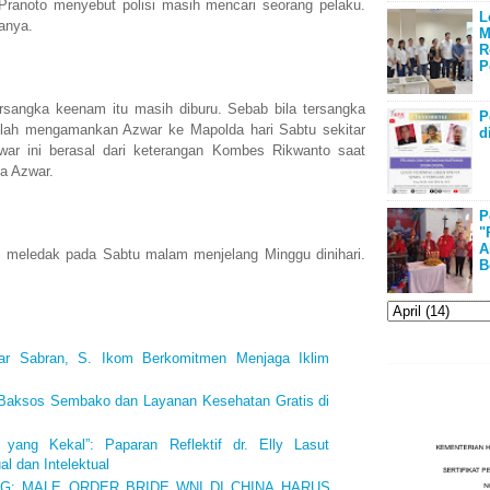
ranoto menyebut polisi masih mencari seorang pelaku.
L
tanya.
M
R
P
sangka keenam itu masih diburu. Sebab bila tersangka
P
telah mengamankan Azwar ke Mapolda hari Sabtu sekitar
d
ar ini berasal dari keterangan Kombes Rikwanto saat
a Azwar.
P
"
A
u meledak pada Sabtu malam menjelang Minggu dinihari.
B
iar Sabran, S. Ikom Berkomitmen Menjaga Iklim
 Baksos Sembako dan Layanan Kesehatan Gratis di
 yang Kekal”: Paparan Reflektif dr. Elly Lasut
l dan Intelektual
ING: MALE ORDER BRIDE WNI DI CHINA HARUS