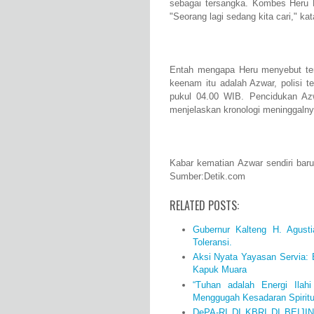
sebagai tersangka. Kombes Heru P
"Seorang lagi sedang kita cari," ka
Entah mengapa Heru menyebut ter
keenam itu adalah Azwar, polisi 
pukul 04.00 WIB. Pencidukan Azw
menjelaskan kronologi meninggalny
Kabar kematian Azwar sendiri bar
Sumber:Detik.com
RELATED POSTS:
Gubernur Kalteng H. Agust
Toleransi.
Aksi Nyata Yayasan Servia:
Kapuk Muara
“Tuhan adalah Energi Ilahi
Menggugah Kesadaran Spiritua
DePA-RI DI KBRI DI BEIJ