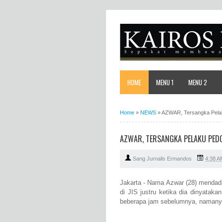
HOME
MENU 1
MENU 2
Home
»
NEWS
»
AZWAR, Tersangka Pelaku
AZWAR, TERSANGKA PELAKU PEDOF
Sang Jurnalis Ermandos
4:38 A
Jakarta - Nama Azwar (28) mendad
di JIS justru ketika dia dinyataka
beberapa jam sebelumnya, namanya