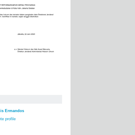
lis Ermandos
e profile