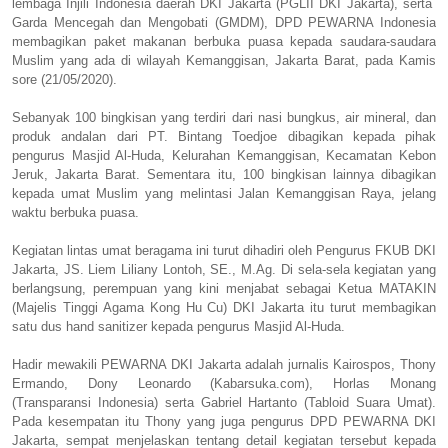
lembaga Injili Indonesia daerah DKI Jakarta (PGLII DKI Jakarta), serta
Garda Mencegah dan Mengobati (GMDM), DPD PEWARNA Indonesia
membagikan paket makanan berbuka puasa kepada saudara-saudara
Muslim yang ada di wilayah Kemanggisan, Jakarta Barat, pada Kamis
sore (21/05/2020).
Sebanyak 100 bingkisan yang terdiri dari nasi bungkus, air mineral, dan
produk andalan dari PT. Bintang Toedjoe dibagikan kepada pihak
pengurus Masjid Al-Huda, Kelurahan Kemanggisan, Kecamatan Kebon
Jeruk, Jakarta Barat. Sementara itu, 100 bingkisan lainnya dibagikan
kepada umat Muslim yang melintasi Jalan Kemanggisan Raya, jelang
waktu berbuka puasa.
Kegiatan lintas umat beragama ini turut dihadiri oleh Pengurus FKUB DKI
Jakarta, JS. Liem Liliany Lontoh, SE., M.Ag. Di sela-sela kegiatan yang
berlangsung, perempuan yang kini menjabat sebagai Ketua MATAKIN
(Majelis Tinggi Agama Kong Hu Cu) DKI Jakarta itu turut membagikan
satu dus hand sanitizer kepada pengurus Masjid Al-Huda.
Hadir mewakili PEWARNA DKI Jakarta adalah jurnalis Kairospos, Thony
Ermando, Dony Leonardo (Kabarsuka.com), Horlas Monang
(Transparansi Indonesia) serta Gabriel Hartanto (Tabloid Suara Umat).
Pada kesempatan itu Thony yang juga pengurus DPD PEWARNA DKI
Jakarta, sempat menjelaskan tentang detail kegiatan tersebut kepada