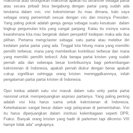
maksimal atau difungsikan maksimal apakah itu ditransfer sebagai partai
atau secara pribadi bisa bergabung dengan partai yang sudah ada
terutama dalam visi, visi kekeristenan itu mau dimana, kalo saya
sebagai orang pemerintah sesuai dengan visi dan misinya Presiden.
Yang paling pokok adalah gereja gereja sebagai suatu kesatuan dalam
lingkup pergumulan kita yang sangat panjang. Kalau itu visinya sama
kearahmana kita mau bergerak dalam perspektif kedepan maka ada dua
pilihan. Pertama mengclaster sebagai satu partai atau melebur diri
kedalam partai partai yang ada. Tinggal kita hitung mana yang memiliki
pemilih terbesar, mana yang memberikan kontribusi terbesar dan mana
yang memiliki pemilih terkecil. Ada berapa partai kristen yang sudah
pernah ada dan seberapa besar kontribusinya bagi perkembangan
kekristenan di Indonesia, apakah pernah diukur dengan benar apakah
cukup signifikan sehingga orang kristen meninggalkannnya, inilah
pengalaman partai partai kristen di Indonesia.
Opsi kedua adalah satu visi masuk dalam satu unity partai partai
nasional untuk memperjuangkan aspirasi partainya. Yang paling penting
adalah visi kita harus sama untuk kekristenan di Indonesia.
Keterbatasan sangat besar dalam segi pelayanan di pemerintahan. Visi
itu harus diperjuangkan dalam institusi kelembagaan seperti DPR,
Fraksi. Banyak orang kristen yang hadir di parlemen tapi dikomisi VIII
hampir tidak ada" ungkapnya.