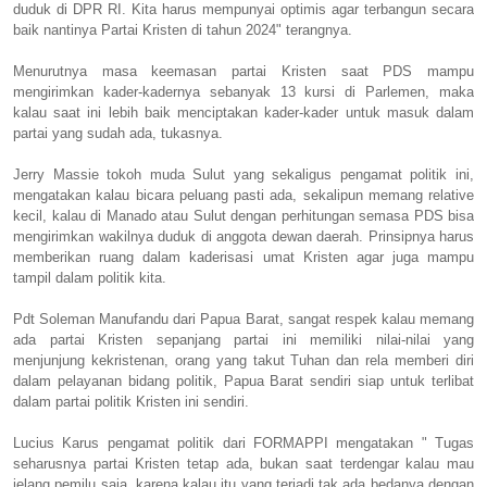
duduk di DPR RI. Kita harus mempunyai optimis agar terbangun secara
baik nantinya Partai Kristen di tahun 2024" terangnya.
Menurutnya masa keemasan partai Kristen saat PDS mampu
mengirimkan kader-kadernya sebanyak 13 kursi di Parlemen, maka
kalau saat ini lebih baik menciptakan kader-kader untuk masuk dalam
partai yang sudah ada, tukasnya.
Jerry Massie tokoh muda Sulut yang sekaligus pengamat politik ini,
mengatakan kalau bicara peluang pasti ada, sekalipun memang relative
kecil, kalau di Manado atau Sulut dengan perhitungan semasa PDS bisa
mengirimkan wakilnya duduk di anggota dewan daerah. Prinsipnya harus
memberikan ruang dalam kaderisasi umat Kristen agar juga mampu
tampil dalam politik kita.
Pdt Soleman Manufandu dari Papua Barat, sangat respek kalau memang
ada partai Kristen sepanjang partai ini memiliki nilai-nilai yang
menjunjung kekristenan, orang yang takut Tuhan dan rela memberi diri
dalam pelayanan bidang politik, Papua Barat sendiri siap untuk terlibat
dalam partai politik Kristen ini sendiri.
Lucius Karus pengamat politik dari FORMAPPI mengatakan " Tugas
seharusnya partai Kristen tetap ada, bukan saat terdengar kalau mau
jelang pemilu saja, karena kalau itu yang terjadi tak ada bedanya dengan