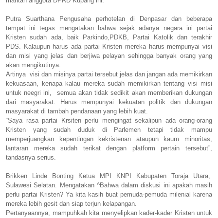
mantan anggota DPRD Kupang ini.
Putra Suarthana Pengusaha perhotelan di Denpasar dan beberapa
tempat ini tegas mengatakan bahwa sejak adanya negara ini partai
Kristen sudah ada, baik Parkindo,PDKB, Partai Katolik dan terakhir
PDS. Kalaupun harus ada partai Kristen mereka harus mempunyai visi
dan misi yang jelas dan berjiwa pelayan sehingga banyak orang yang
akan mengikutinya.
Artinya visi dan misinya partai tersebut jelas dan jangan ada memikirkan
kekuasaan, kenapa kalau mereka sudah memikirkan tentang visi misi
untuk neegri ini, semua akan tidak sedikit akan memberikan dukungan
dari masyarakat. Harus mempunyai kekuatan politik dan dukungan
masyarakat di tambah pendanaan yang lebih kuat.
“Saya rasa partai Krsiten perlu mengingat sekalipun ada orang-orang
Kristen yang sudah duduk di Parlemen tetapi tidak mampu
memperjuangkan kepentingan kekristenan ataupun kaum minoritas,
lantaran mereka sudah terikat dengan platform pertain tersebut”,
tandasnya serius.
Brikken Linde Bonting Ketua MPI KNPI Kabupaten Toraja Utara,
Sulawesi Selatan. Mengatakan ^Bahwa dalam diskusi ini apakah masih
perlu partai Kristen? Ya kita kasih buat pemuda-pemuda milenial karena
mereka lebih gesit dan siap terjun kelapangan.
Pertanyaannya, mampuhkah kita menyelipkan kader-kader Kristen untuk