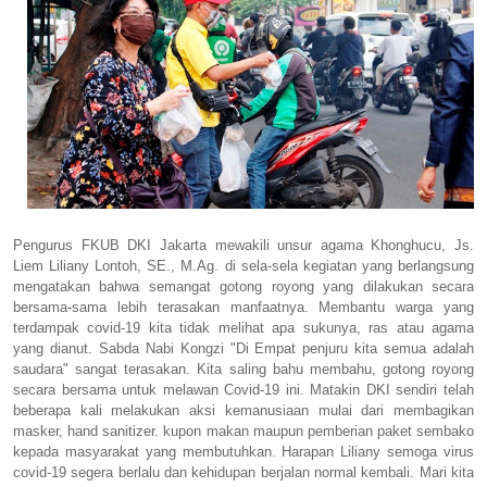
Pengurus FKUB DKI Jakarta mewakili unsur agama Khonghucu, Js.
Liem Liliany Lontoh, SE., M.Ag. di sela-sela kegiatan yang berlangsung
mengatakan bahwa semangat gotong royong yang dilakukan secara
bersama-sama lebih terasakan manfaatnya. Membantu warga yang
terdampak covid-19 kita tidak melihat apa sukunya, ras atau agama
yang dianut. Sabda Nabi Kongzi "Di Empat penjuru kita semua adalah
saudara" sangat terasakan. Kita saling bahu membahu, gotong royong
secara bersama untuk melawan Covid-19 ini. Matakin DKI sendiri telah
beberapa kali melakukan aksi kemanusiaan mulai dari membagikan
masker, hand sanitizer. kupon makan maupun pemberian paket sembako
kepada masyarakat yang membutuhkan. Harapan Liliany semoga virus
covid-19 segera berlalu dan kehidupan berjalan normal kembali. Mari kita