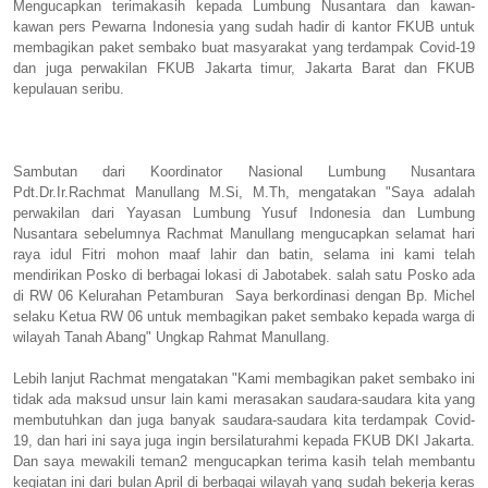
Mengucapkan terimakasih kepada Lumbung Nusantara dan kawan-
kawan pers Pewarna Indonesia yang sudah hadir di kantor FKUB untuk
membagikan paket sembako buat masyarakat yang terdampak Covid-19
dan juga perwakilan FKUB Jakarta timur, Jakarta Barat dan FKUB
kepulauan seribu.
Sambutan dari Koordinator Nasional Lumbung Nusantara
Pdt.Dr.Ir.Rachmat Manullang M.Si, M.Th, mengatakan "Saya adalah
perwakilan dari Yayasan Lumbung Yusuf Indonesia dan Lumbung
Nusantara sebelumnya Rachmat Manullang mengucapkan selamat hari
raya idul Fitri mohon maaf lahir dan batin, selama ini kami telah
mendirikan Posko di berbagai lokasi di Jabotabek. salah satu Posko ada
di RW 06 Kelurahan Petamburan Saya berkordinasi dengan Bp. Michel
selaku Ketua RW 06 untuk membagikan paket sembako kepada warga di
wilayah Tanah Abang" Ungkap Rahmat Manullang.
Lebih lanjut Rachmat mengatakan "Kami membagikan paket sembako ini
tidak ada maksud unsur lain kami merasakan saudara-saudara kita yang
membutuhkan dan juga banyak saudara-saudara kita terdampak Covid-
19, dan hari ini saya juga ingin bersilaturahmi kepada FKUB DKI Jakarta.
Dan saya mewakili teman2 mengucapkan terima kasih telah membantu
kegiatan ini dari bulan April di berbagai wilayah yang sudah bekerja keras