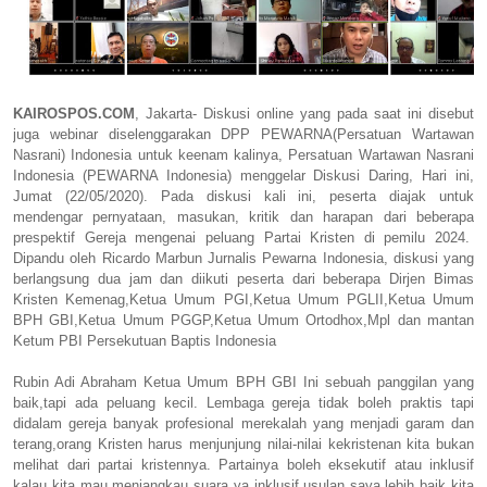
KAIROSPOS.COM
,
Jakarta- Diskusi online yang pada saat ini disebut
juga webinar diselenggarakan DPP PEWARNA(Persatuan Wartawan
Nasrani) Indonesia untuk keenam kalinya, Persatuan Wartawan Nasrani
Indonesia (PEWARNA Indonesia) menggelar Diskusi Daring, Hari ini,
Jumat (22/05/2020). Pada diskusi kali ini, peserta diajak untuk
mendengar pernyataan, masukan, kritik dan harapan dari beberapa
prespektif Gereja mengenai peluang Partai Kristen di pemilu 2024.
Dipandu oleh Ricardo Marbun Jurnalis Pewarna Indonesia, diskusi yang
berlangsung dua jam dan diikuti peserta dari beberapa Dirjen Bimas
Kristen Kemenag,Ketua Umum PGI,Ketua Umum PGLII,Ketua Umum
BPH GBI,Ketua Umum PGGP,Ketua Umum Ortodhox,Mpl dan mantan
Ketum PBI Persekutuan Baptis Indonesia
Rubin Adi Abraham Ketua Umum BPH GBI Ini sebuah panggilan yang
baik,tapi ada peluang kecil. Lembaga gereja tidak boleh praktis tapi
didalam gereja banyak profesional merekalah yang menjadi garam dan
terang,orang Kristen harus menjunjung nilai-nilai kekristenan kita bukan
melihat dari partai kristennya. Partainya boleh eksekutif atau inklusif
kalau kita mau menjangkau suara ya inklusif,usulan saya lebih baik kita