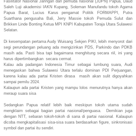
Fasilitator Nasional Jaringan dan pemuda nasional (JDPN) Papua, Daud
Saleh Luji akademisi IAKN Kupang, Soleman Manufandu tokoh Agama
Papua Barat, Lucius Karus pengamat Politik FORMAPPI, Putra
Suarthana pengusaha Bali, Jerry Massie tokoh Pemuda Sulut dan
Brikken Linde Bonting Ketua MPI KNPI Kabupaten Toraja Utara Sulawesi
Selatan.
Di kesempatan pertama Audy Wuisang Sekjen PIKI, lebih menyorot dari
segi perundangan peluang ada mengizinkan PDS, Parkindo dan PDKB
masih ada. Pasti bisa tapi bagaimana menghitung secara riil, ini yang
harus dipertimbangkan secara cermat.
Kalau ada padangan Indonesia Timur sebagai lumbung suara, Audi
menegaskan bahwa Sulawesi Utara terlalu dominan PDI Perjuangan,
karena kalau ada partai Kristen dirasa masih akan sulit digoyahkan
sampai pemilu 2024.
Kalaupun ada partai Kristen yang mampu lolos menurutnya hanya akan
meraup suara sisa
Sedangkan Papua relatif lebih baik meskipun tokoh utama sudah
mengklaim sebagai bagian partai nasional/penguasa. Demikian juga
dengan NTT, sebaran tokoh-tokoh di sana di partai nasional. Kalaupun
dicoba mengkapitalisasi sisa-sisa suara berdasarkan figure, sinkronisasi
symbol dan partai itu sendiri.