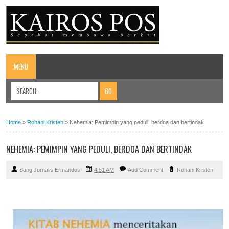
MENU
Home
»
Rohani Kristen
»
Nehemia: Pemimpin yang peduli, berdoa dan bertindak
NEHEMIA: PEMIMPIN YANG PEDULI, BERDOA DAN BERTINDAK
Sang Jurnalis Ermandos
4:51 AM
Add Comment
Rohani Kristen