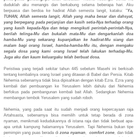
duduklah aku menangis dan berkabung selama beberapa hari. Aku
berpuasa dan berdoa ke hadirat Allah semesta langit, kataku: "
Ya,
TUHAN, Allah semesta langit, Allah yang maha besar dan dahsyat,
yang berpegang pada perjanjian dan kasih setia-Nya terhadap orang
yang kasih kepada-Nya dan tetap mengikuti perintah-perintah-Nya,
berilah telinga-Mu dan bukalah mata-Mu dan dengarkanlah doa
hamba-Mu yang sekarang kupanjatkan ke hadirat-Mu siang dan
malam bagi orang Israel, hamba-hamba-Mu itu, dengan mengaku
segala dosa yang kami orang Israel telah lakukan terhadap-Mu.
Juga aku dan kaum keluargaku telah berbuat dosa.
Peristiwa yang terjadi sekitar tahun 445 sebelum Masehi ini berkisah
tentang kembalinya orang Israel yang ditawan di Babel dan Persia. Kitab
Nehemia sebenarnya tidak bisa dipisahkan dengan kitab Ezra. Ezra yang
kembali dari pembuangan ke Yerusalem lebih dahulu dari Nehemia
berfokus pada pembangunan kembali bait Allah. Sedangkan Nehemia
membangun tembok Yerusalem yang sudah roboh.
Nehemia, yang pada saat itu sudah menjadi orang kepercayaan raja
Artahsasta, sebenarnya bisa memilih untuk tetap berada di zona
nyaman, menikmati kedudukannya di istana raja dan tidak berbuat apa-
apa untuk kampung halamannya Yerusalem. Tapi Nehemia bukan tipe
pemimpin yang puas berada di
zona nyaman
,
comfort zone
, dan tidak