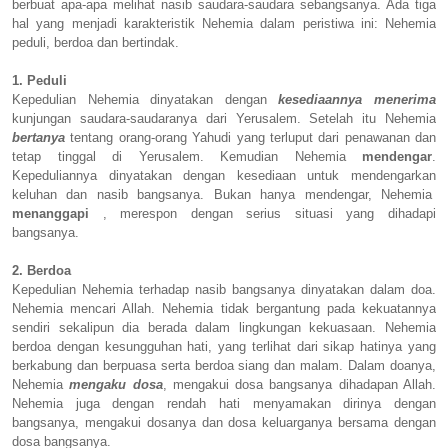
berbuat apa-apa melihat nasib saudara-saudara sebangsanya. Ada tiga
hal yang menjadi karakteristik Nehemia dalam peristiwa ini: Nehemia
peduli, berdoa dan bertindak.
1. Peduli
Kepedulian Nehemia dinyatakan dengan
kesediaannya menerima
kunjungan saudara-saudaranya dari Yerusalem. Setelah itu Nehemia
bertanya
tentang orang-orang Yahudi yang terluput dari penawanan dan
tetap tinggal di Yerusalem. Kemudian Nehemia
mendengar
.
Kepeduliannya dinyatakan dengan kesediaan untuk mendengarkan
keluhan dan nasib bangsanya. Bukan hanya mendengar, Nehemia
menanggapi
, merespon dengan serius situasi yang dihadapi
bangsanya.
2. Berdoa
Kepedulian Nehemia terhadap nasib bangsanya dinyatakan dalam doa.
Nehemia mencari Allah. Nehemia tidak bergantung pada kekuatannya
sendiri sekalipun dia berada dalam lingkungan kekuasaan. Nehemia
berdoa dengan kesungguhan hati, yang terlihat dari sikap hatinya yang
berkabung dan berpuasa serta berdoa siang dan malam. Dalam doanya,
Nehemia
mengaku dosa
, mengakui dosa bangsanya dihadapan Allah.
Nehemia juga dengan rendah hati menyamakan dirinya dengan
bangsanya, mengakui dosanya dan dosa keluarganya bersama dengan
dosa bangsanya.