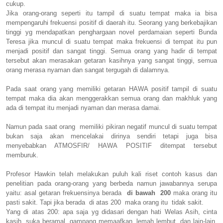
cukup.
Jika orang-orang seperti itu tampil di suatu tempat maka ia bisa
mempengaruhi frekuensi positif di daerah itu. Seorang yang berkebajikan
tinggi yg mendapatkan penghargaan novel perdamaian seperti Bunda
Teresa jika muncul di suatu tempat maka frekuensi di tempat itu pun
menjadi positif dan sangat tinggi. Semua orang yang hadir di tempat
tersebut akan merasakan getaran kasihnya yang sangat tinggi, semua
orang merasa nyaman dan sangat tergugah di dalamnya.
Pada saat orang yang memiliki getaran HAWA positif tampil di suatu
tempat maka dia akan menggerakkan semua orang dan makhluk yang
ada di tempat itu menjadi nyaman dan merasa damai.
Namun pada saat orang memiliki pikiran negatif muncul di suatu tempat
bukan saja akan mencelakai dirinya sendiri tetapi juga bisa
menyebabkan ATMOSFIR/ HAWA POSITIF ditempat tersebut
memburuk.
Profesor Hawkin telah melakukan puluh kali riset contoh kasus dan
penelitian pada orang-orang yang berbeda namun jawabannya serupa
yaitu: asal getaran frekuensinya berada
di bawah 200
maka orang itu
pasti sakit. Tapi jika berada di atas 200 maka orang itu tidak sakit.
Yang di atas 200: apa saja yg didasari dengan hati Welas Asih, cinta
kasih, suka beramal, gampang memaafkan, lemah lembut, dan lain-lain.