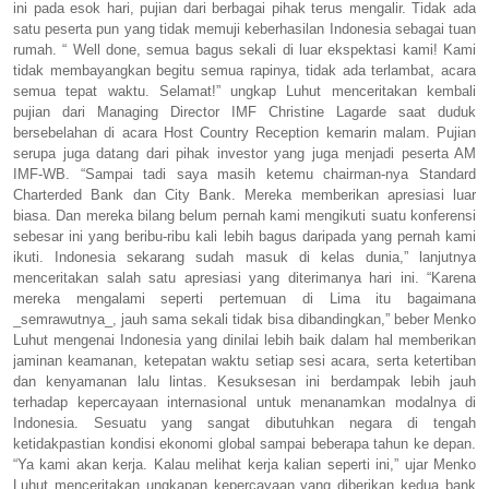
ini pada esok hari, pujian dari berbagai pihak terus mengalir. Tidak ada
satu peserta pun yang tidak memuji keberhasilan Indonesia sebagai tuan
rumah. “ Well done, semua bagus sekali di luar ekspektasi kami! Kami
tidak membayangkan begitu semua rapinya, tidak ada terlambat, acara
semua tepat waktu. Selamat!” ungkap Luhut menceritakan kembali
pujian dari Managing Director IMF Christine Lagarde saat duduk
bersebelahan di acara Host Country Reception kemarin malam. Pujian
serupa juga datang dari pihak investor yang juga menjadi peserta AM
IMF-WB. “Sampai tadi saya masih ketemu chairman-nya Standard
Charterded Bank dan City Bank. Mereka memberikan apresiasi luar
biasa. Dan mereka bilang belum pernah kami mengikuti suatu konferensi
sebesar ini yang beribu-ribu kali lebih bagus daripada yang pernah kami
ikuti. Indonesia sekarang sudah masuk di kelas dunia,” lanjutnya
menceritakan salah satu apresiasi yang diterimanya hari ini. “Karena
mereka mengalami seperti pertemuan di Lima itu bagaimana
_semrawutnya_, jauh sama sekali tidak bisa dibandingkan,” beber Menko
Luhut mengenai Indonesia yang dinilai lebih baik dalam hal memberikan
jaminan keamanan, ketepatan waktu setiap sesi acara, serta ketertiban
dan kenyamanan lalu lintas. Kesuksesan ini berdampak lebih jauh
terhadap kepercayaan internasional untuk menanamkan modalnya di
Indonesia. Sesuatu yang sangat dibutuhkan negara di tengah
ketidakpastian kondisi ekonomi global sampai beberapa tahun ke depan.
“Ya kami akan kerja. Kalau melihat kerja kalian seperti ini,” ujar Menko
Luhut menceritakan ungkapan kepercayaan yang diberikan kedua bank