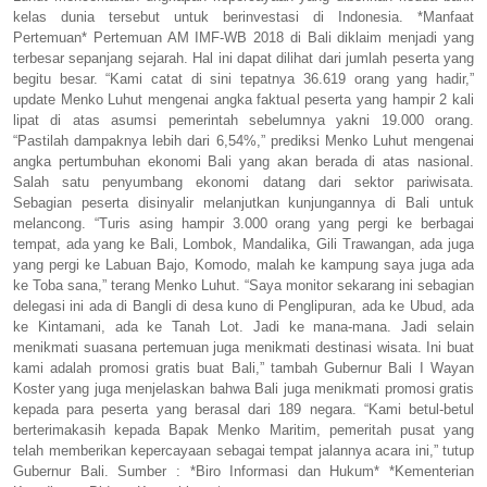
kelas dunia tersebut untuk berinvestasi di Indonesia. *Manfaat
Pertemuan* Pertemuan AM IMF-WB 2018 di Bali diklaim menjadi yang
terbesar sepanjang sejarah. Hal ini dapat dilihat dari jumlah peserta yang
begitu besar. “Kami catat di sini tepatnya 36.619 orang yang hadir,”
update Menko Luhut mengenai angka faktual peserta yang hampir 2 kali
lipat di atas asumsi pemerintah sebelumnya yakni 19.000 orang.
“Pastilah dampaknya lebih dari 6,54%,” prediksi Menko Luhut mengenai
angka pertumbuhan ekonomi Bali yang akan berada di atas nasional.
Salah satu penyumbang ekonomi datang dari sektor pariwisata.
Sebagian peserta disinyalir melanjutkan kunjungannya di Bali untuk
melancong. “Turis asing hampir 3.000 orang yang pergi ke berbagai
tempat, ada yang ke Bali, Lombok, Mandalika, Gili Trawangan, ada juga
yang pergi ke Labuan Bajo, Komodo, malah ke kampung saya juga ada
ke Toba sana,” terang Menko Luhut. “Saya monitor sekarang ini sebagian
delegasi ini ada di Bangli di desa kuno di Penglipuran, ada ke Ubud, ada
ke Kintamani, ada ke Tanah Lot. Jadi ke mana-mana. Jadi selain
menikmati suasana pertemuan juga menikmati destinasi wisata. Ini buat
kami adalah promosi gratis buat Bali,” tambah Gubernur Bali I Wayan
Koster yang juga menjelaskan bahwa Bali juga menikmati promosi gratis
kepada para peserta yang berasal dari 189 negara. “Kami betul-betul
berterimakasih kepada Bapak Menko Maritim, pemeritah pusat yang
telah memberikan kepercayaan sebagai tempat jalannya acara ini,” tutup
Gubernur Bali. Sumber : *Biro Informasi dan Hukum* *Kementerian