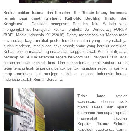
Berikut petikan kalimat dari Presiden RI : “
Selain Islam, Indonesia
rumah bagi umat Kristiani, Katholik, Budhha, Hindu, dan
Konghucu
”.
Demikian penegasan Presiden Joko WIdodo yang
mengangkat isu kemajekan ketika membuka Bali Democracy FORUM
(BDF), Media Indonesia (9/12/2018). Dandy menambahkan “Mohon maaf
saya cukup kaget melihat poster tersebut saat ini yang masyarakatnya
sudah moderen, masih ada sekelompok orang yang berpikir demikian.
Keharmonisan masalah agama adalah tanggung jawab Pemerintah, saya
berharap MUSPIDA setempat segera berkoordinasi
dengan FKUB
agar
persoalan tidak menjadi bias. Dan teman-teman umat Kristiani untuk
tetap tenang tidak terpancing bentuk bentuk intimidasi sepeti ini dan kita
tetap komitmen ikut menjaga stabilitas nasional Indonesia karena
Indonesia adalah Rumah Bersama.
Tidak lama setelah
wawancara dengan awak
media selesai dan aparat
keamanan mendapat laporan
masyarakat. Kapolres
Kapolres Jakarta Selatan,
Kapolsek Jagakarsa, Camat