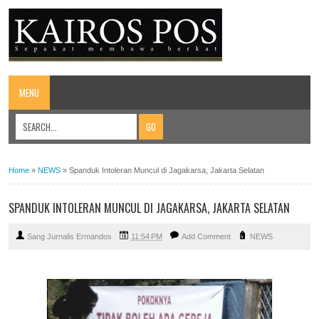
MENU
Home
»
NEWS
»
Spanduk Intoleran Muncul di Jagakarsa, Jakarta Selatan
SPANDUK INTOLERAN MUNCUL DI JAGAKARSA, JAKARTA SELATAN
Sang Jurnalis Ermandos
11:54 PM
Add Comment
NEWS