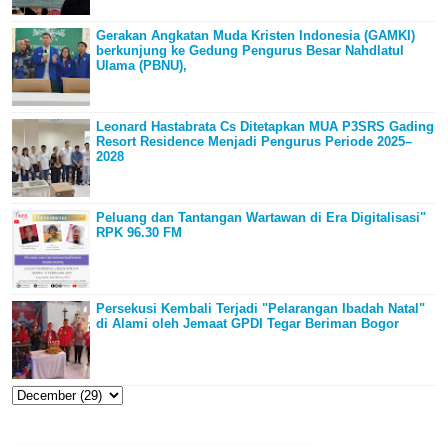
Gerakan Angkatan Muda Kristen Indonesia (GAMKI)
berkunjung ke Gedung Pengurus Besar Nahdlatul
Ulama (PBNU),
Leonard Hastabrata Cs Ditetapkan MUA P3SRS Gading
Resort Residence Menjadi Pengurus Periode 2025–
2028
Peluang dan Tantangan Wartawan di Era Digitalisasi"
RPK 96.30 FM
Persekusi Kembali Terjadi "Pelarangan Ibadah Natal"
di Alami oleh Jemaat GPDI Tegar Beriman Bogor