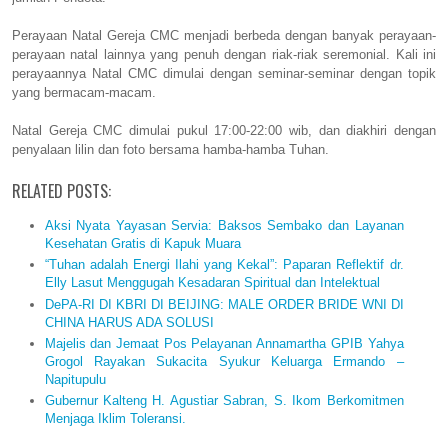
Perayaan Natal Gereja CMC menjadi berbeda dengan banyak perayaan-
perayaan natal lainnya yang penuh dengan riak-riak seremonial. Kali ini
perayaannya Natal CMC dimulai dengan seminar-seminar dengan topik
yang bermacam-macam.
Natal Gereja CMC dimulai pukul 17:00-22:00 wib, dan diakhiri dengan
penyalaan lilin dan foto bersama hamba-hamba Tuhan.
RELATED POSTS:
Aksi Nyata Yayasan Servia: Baksos Sembako dan Layanan
Kesehatan Gratis di Kapuk Muara
“Tuhan adalah Energi Ilahi yang Kekal”: Paparan Reflektif dr.
Elly Lasut Menggugah Kesadaran Spiritual dan Intelektual
DePA-RI DI KBRI DI BEIJING: MALE ORDER BRIDE WNI DI
CHINA HARUS ADA SOLUSI
Majelis dan Jemaat Pos Pelayanan Annamartha GPIB Yahya
Grogol Rayakan Sukacita Syukur Keluarga Ermando –
Napitupulu
Gubernur Kalteng H. Agustiar Sabran, S. Ikom Berkomitmen
Menjaga Iklim Toleransi.