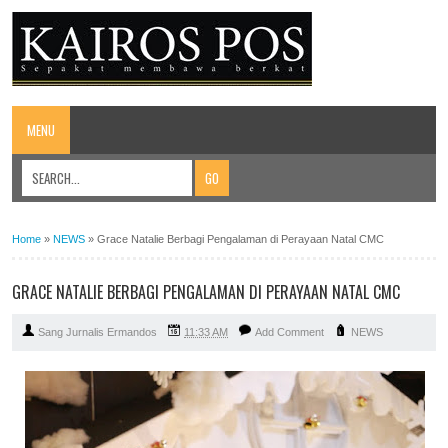
MENU
Home
»
NEWS
»
Grace Natalie Berbagi Pengalaman di Perayaan Natal CMC
GRACE NATALIE BERBAGI PENGALAMAN DI PERAYAAN NATAL CMC
Sang Jurnalis Ermandos
11:33 AM
Add Comment
NEWS