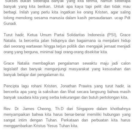
“Sukses bukan seberapa banyak yang kita terima, namun seberapa
banyak yang kita berikan. Untuk apa kaya tapi pelit dan tidak mau
berbagi. Inilah yang perlu kita ingatkan ke orang Kristen, agar saling
tolong menolong sesama manusia dalam kasih persaudaraan. ucap Pdt
Gunadi.
Turut hadir, Ketua Umum Partai Solidaritas Indonesia (PSI), Grace
Natalia. Ia bercerita jalan hidupnya dan bagaimana ia menjalani hidup
dari seorang wartawan hingga terjun politik dan mengajak jemaat menjadi
orang yang berguna, minimal bagi orang-orang disekitar kita.
Grace Natalia membagikan pengalaman sewaktu maju jadi calon
legislatif dan banyak mengunjungi masyarakat yang kesusahan dan
banyak belajar dari pengalaman itu.
Pencipta lagu rohani Kristen, Jonathan Prawira yang turut hadir, ia
bercerita apa yang ia saksikan dan lihat secara langsung bahwa masih
banyak saudara kita yang serba kekurangan dan butuh pertolongan kita.
Rev. Dr. James Cheong, Th.D dari Singapore dalam khotbahnya
menyampaikan bahwa kita harus benar-benar memiliki hubungan yang
sangat intim dengan Tuhan. Perkataan dan perbuatan kita harus
menggambarkan Kristus Yesus Tuhan kita.