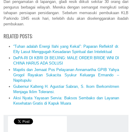
Dari pengamatan di lapangan, gladi resik diikuti sekitar 30 orang dari
pengurus berbagai wilayah. Mereka dengan semangat mengikuti setiap
tahapan persiapan persidangan. Sebelum memasuki pembukaan KLB
Parkindo 1945 esok hari, terlebih dulu akan diselenggarakan ibadah
pembukaan.
RELATED POSTS:
“Tuhan adalah Energi Ilahi yang Kekal”: Paparan Reflektif dr.
Elly Lasut Menggugah Kesadaran Spiritual dan Intelektual
DePA-RI DI KBRI DI BEIJING: MALE ORDER BRIDE WNI DI
CHINA HARUS ADA SOLUSI
Majelis dan Jemaat Pos Pelayanan Annamartha GPIB Yahya
Grogol Rayakan Sukacita Syukur Keluarga Ermando –
Napitupulu
Gubernur Kalteng H. Agustiar Sabran, S. Ikom Berkomitmen
Menjaga Iklim Toleransi.
Aksi Nyata Yayasan Servia: Baksos Sembako dan Layanan
Kesehatan Gratis di Kapuk Muara