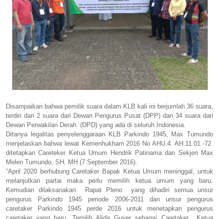
Disampaikan bahwa pemilik suara dalam KLB kali ini berjumlah 36 suara,
terdiri dari 2 suara dari Dewan Pengurus Pusat (DPP) dan 34 suara dari
Dewan Perwakilan Derah (DPD) yang ada di seluruh Indonesia.
Ditanya legalitas penyelenggaraan KLB Parkindo 1945, Max Tumundo
menjelaskan bahwa lewat Kemenhukham 2016 No AHU.4. AH.11.01.-72
ditetapkan Careteker Ketua Umum Hendrik Patinama dan Sekjen Max
Melen Tumundo, SH, MH (7 September 2016).
“April 2020 berhubung Caretaker Bapak Ketua Umum meninggal, untuk
melanjutkan partai maka perlu memilih ketua umum yang baru.
Kemudian dilaksanakan Rapat Pleno yang dihadiri semua unsur
pengurus Parkindo 1945 periode 2006-2011 dan unsur pengurus
caretaker Parkindo 1945 perde 2016 untuk menetapkan pengurus
caretaker yang baru. Terpilih Alida Guyer sebagai Caretaker Ketua