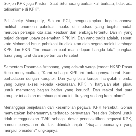
Sekjen KPK juga Kristen. Saut Situmorang berkali-kali berkata, tidak ada
talibanisme di KPK”.
Pdt Jacky Manuputty, Sekum PGI, mengungkapkan kegelisahannya
melihat fenomena pabrikasi hoaks di medsos yang begitu mudah
merubah persepsi kita atas keadaan dan lembaga tertentu. Dan ini yang
terjadi dengan upaya pelemahan KPK ini. Dan yang tragis adalah, seperti
kata Mohamad Isnur, pabrikasi itu dilakukan oleh negara melalui lembaga
KPK dan BKN. “Ini ancaman buat masa depan bangda kita”, pungkas
Isnur yang turut dalam pertemuan tersebut.
Sementara Rasamala Aritonang, yang adakah warga jemaat HKBP Pasar
Rebo menyebutkan, “Kami sebagai KPK ini tantangannya berat. Kami
berhadapan dengan koruptor. Dan yang bisa korupsi hanyalah mereka
yang punya akses kepada kekuasaan. KPK ini hanyalah alat, pisau
untuk memotong bagian badan yang koruptif. Dan reaksi dari para
koruptor ini adalah membuang pisau ini. Itu yang sedang kami alami”.
Menanggapi penjelasan dari kesembilan pegawai KPK tersebut, Gomar
menyatakan keheranannya terhadap pernyataan Presiden Jokowi untuk
tidak menggunakan TWK sebagai dasar penonaktifkan pegawai KPK,
namun pernyataan itu tak ditindak-lanjuti. “Siapa sebenarnya yang
menjadi presiden?" ungkapnya.