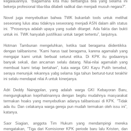
kegalauannya. “Bagaimana kita mau berbangsa bila yang selama ini
bekerja profesional tiba-tiba dilabeli radikal dan menjadi musuh negara?”.
Novel juga menyebutkan bahwa TWK bukanlah tools untuk melihat
seseorang lulus atau tidaknya seseorang menjadi ASN dalam alih status
ini. “Prosesnya adalah upaya yang sudah ditarget. Ada fakta dan bukti
untuk ini. TWK hanyalah justifikasi untuk target tertentu”, lanjutnya.
Hotman Tambunan mengeluhkan, ketika taat beragama diidentikka
dengan talibanisme. “Kami harus taat beragama, karena agamalah yang
mengajar kami untuk berbuat seturut etika. Di KPK itu godaannya
banyak sekali, dan ancaman selalu datang. Nilai-nilai agamalah yang
membuat kami tetap bertahan”, kata warga GKI Kayu Putih tersebut,
seraya menunjuk rekannya yabg selama tiga tahun berturut-turut terakhir
ini selalu mendapat nilai A untuk kinerjanya.
Adri Deddy Nainggolan, yang adalah warga GKI Kebayoran Baru,
mengungkapkan keprihatinannya dengan begitu mudahnya masyarakat
termakan hoaks yang menyebutkan adanya talibanisasi di KPK. “Tidak
ada itu. Dan celakanya warga gereja pun mudah termakan oleh issu ini”,
katanya.
Saor Siagian, anggota Tim Hukum yang mendampingi mereka
mengatakan, “Tiga dari Komisioner KPK periode baru lalu Kristen, dan