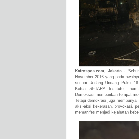
Kairospos.com, Jakarta
- Sehub
November 2016 yang pada awalnya 
sesuai Undang Undang Pukul 18.0
Ketua SETARA Institute, memb
Demokrasi memberikan tempat mew
Tetapi demokrasi juga mempunyai 
aksi-aksi kekerasan, provokasi, 
memanifes menjadi kejahatan keben