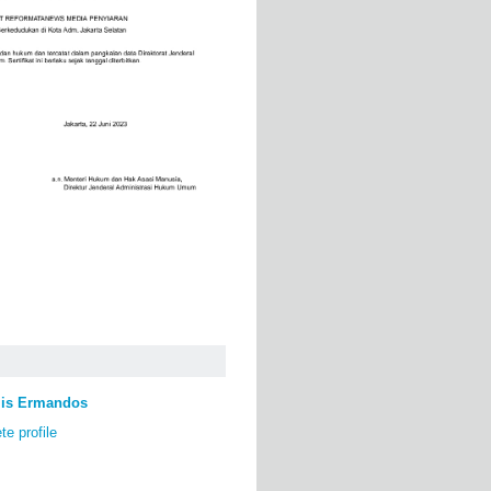
lis Ermandos
e profile