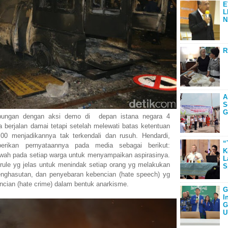
E
L
N
R
A
S
G
ungan dengan aksi demo di depan istana negara 4
berjalan damai tetapi setelah melewati batas ketentuan
0 menjadikannya tak terkendali dan rusuh. Hendardi,
“
erikan pernyataannya pada media sebagai berikut:
K
ah pada setiap warga untuk menyampaikan aspirasinya.
L
rule yg jelas untuk menindak setiap orang yg melakukan
S
penghasutan, dan penyebaran kebencian (hate speech) yg
cian (hate crime) dalam bentuk anarkisme.
G
I
G
U