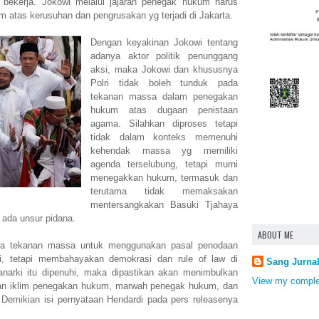
 bekerja. Jokowi melalui jajaran penegak hukum harus
atas kerusuhan dan pengrusakan yg terjadi di Jakarta.
Dengan keyakinan Jokowi tentang
adanya aktor politik penunggang
aksi, maka Jokowi dan khususnya
Polri tidak boleh tunduk pada
tekanan massa dalam penegakan
hukum atas dugaan penistaan
agama. Silahkan diproses tetapi
tidak dalam konteks memenuhi
kehendak massa yg memiliki
agenda terselubung, tetapi murni
menegakkan hukum, termasuk dan
terutama tidak memaksakan
mentersangkakan Basuki Tjahaya
k ada unsur pidana.
ABOUT ME
a tekanan massa untuk menggunakan pasal penodaan
, tetapi membahayakan demokrasi dan rule of law di
Sang Jurna
narki itu dipenuhi, maka dipastikan akan menimbulkan
View my complet
an iklim penegakan hukum, marwah penegak hukum, dan
Demikian isi pernyataan Hendardi pada pers releasenya