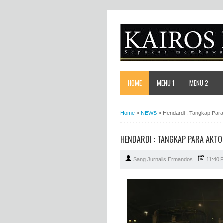
HOME
MENU 1
MENU 2
Home
»
NEWS
»
Hendardi : Tangkap Par
HENDARDI : TANGKAP PARA AKTO
Sang Jurnalis Ermandos
11:40 