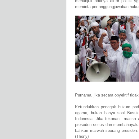
menunjuk adanya aktor politik yg
meminta pertanggungjawaban hukum 
Purnama, jika secara obyektif tida
Ketundukkan penegak hukum pad
agama, bukan hanya soal Basuki
Indonesia. Jika tekanan massa a
preseden serius dan membahayak
bahkan marwah seorang presiden. 
(Thony)