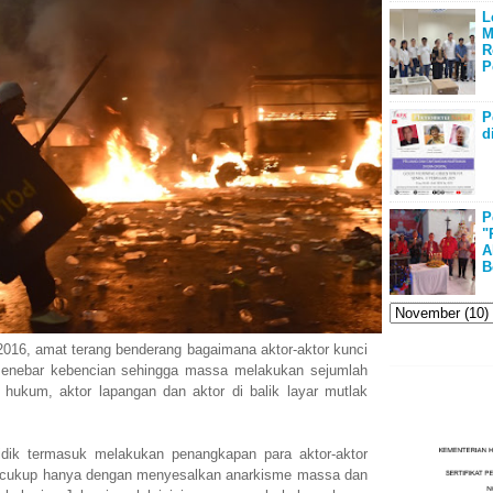
L
M
R
P
P
d
P
"
A
B
016, amat terang benderang bagaimana aktor-aktor kunci
enebar kebencian sehingga massa melakukan sejumlah
 hukum, aktor lapangan dan aktor di balik layar mutlak
idik termasuk melakukan penangkapan para aktor-aktor
ak cukup hanya dengan menyesalkan anarkisme massa dan