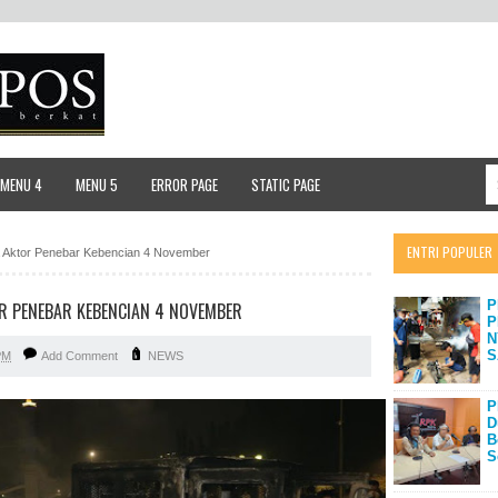
MENU 4
MENU 5
ERROR PAGE
STATIC PAGE
ENTRI POPULER
a Aktor Penebar Kebencian 4 November
P
R PENEBAR KEBENCIAN 4 NOVEMBER
P
N
S
PM
Add Comment
NEWS
P
D
B
S