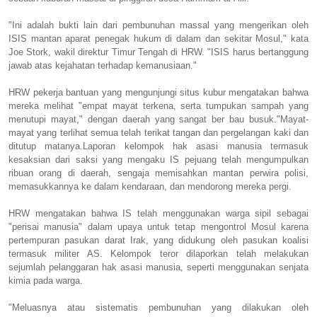
"Ini adalah bukti lain dari pembunuhan massal yang mengerikan oleh
ISIS mantan aparat penegak hukum di dalam dan sekitar Mosul," kata
Joe Stork, wakil direktur Timur Tengah di HRW.
"ISIS harus bertanggung
jawab atas kejahatan terhadap kemanusiaan."
HRW pekerja bantuan yang mengunjungi situs kubur mengatakan bahwa
mereka melihat "empat mayat terkena, serta tumpukan sampah yang
menutupi mayat," dengan daerah yang sangat ber bau busuk."
Mayat-
mayat yang terlihat semua telah terikat tangan dan pergelangan kaki dan
ditutup matanya.
Laporan kelompok hak asasi manusia termasuk
kesaksian dari saksi yang mengaku IS pejuang telah mengumpulkan
ribuan orang di daerah, sengaja memisahkan mantan perwira polisi,
memasukkannya ke dalam kendaraan, dan mendorong mereka pergi.
HRW mengatakan bahwa IS telah menggunakan warga sipil sebagai
"perisai manusia" dalam upaya untuk tetap mengontrol Mosul karena
pertempuran pasukan darat Irak, yang didukung oleh pasukan koalisi
termasuk militer AS.
Kelompok teror dilaporkan telah melakukan
sejumlah pelanggaran hak asasi manusia, seperti menggunakan senjata
kimia pada warga.
"Meluasnya atau sistematis pembunuhan yang dilakukan oleh