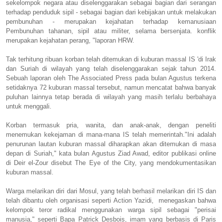
sekelompok negara atau diselenggarakan sebagai bagian dari serangan
terhadap penduduk sipil - sebagai bagian dari kebijakan untuk melakukan
pembunuhan - merupakan kejahatan terhadap kemanusiaan
Pembunuhan tahanan, sipil atau militer, selama bersenjata.
konflik
merupakan kejahatan perang, "laporan HRW.
Tak terhitung ribuan korban telah ditemukan di kuburan massal IS 'di Irak
dan Suriah di wilayah yang telah diselenggarakan sejak tahun 2014.
Sebuah laporan oleh The Associated Press pada bulan Agustus terkena
setidaknya 72 kuburan massal tersebut, namun mencatat bahwa banyak
puluhan lainnya tetap berada di wilayah yang
masih terlalu berbahaya
untuk menggali.
Korban termasuk pria, wanita, dan anak-anak, dengan peneliti
menemukan kekejaman di mana-mana IS telah memerintah.
"Ini adalah
penurunan lautan kuburan massal diharapkan akan ditemukan di masa
depan di Suriah," kata bulan Agustus Ziad Awad, editor publikasi online
di Deir el-Zour disebut The Eye of the City, yang mendokumentasikan
kuburan massal.
Warga melarikan diri dari Mosul, yang telah berhasil melarikan diri IS dan
telah dibantu oleh organisasi seperti Action Yazidi, menegaskan bahwa
kelompok teror radikal menggunakan warga sipil sebagai "perisai
manusia," seperti Bapa Patrick Desbois, imam yang berbasis di Paris