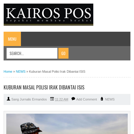
MENU
Home
»
NEWS
»
Kuburan Masal Polisi Irak Dibantai ISIS
KUBURAN MASAL POLISI IRAK DIBANTAI ISIS
Sang Jurnalis Ermandos
11:22 AM
Add Comment
NEWS