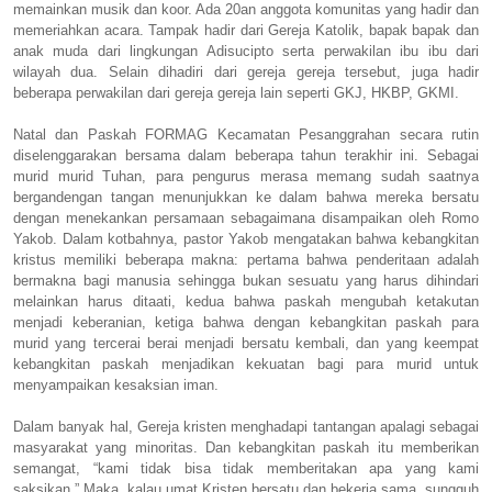
memainkan musik dan koor. Ada 20an anggota komunitas yang hadir dan
memeriahkan acara. Tampak hadir dari Gereja Katolik, bapak bapak dan
anak muda dari lingkungan Adisucipto serta perwakilan ibu ibu dari
wilayah dua. Selain dihadiri dari gereja gereja tersebut, juga hadir
beberapa perwakilan dari gereja gereja lain seperti GKJ, HKBP, GKMI.
Natal dan Paskah FORMAG Kecamatan Pesanggrahan secara rutin
diselenggarakan bersama dalam beberapa tahun terakhir ini. Sebagai
murid murid Tuhan, para pengurus merasa memang sudah saatnya
bergandengan tangan menunjukkan ke dalam bahwa mereka bersatu
dengan menekankan persamaan sebagaimana disampaikan oleh Romo
Yakob. Dalam kotbahnya, pastor Yakob mengatakan bahwa kebangkitan
kristus memiliki beberapa makna: pertama bahwa penderitaan adalah
bermakna bagi manusia sehingga bukan sesuatu yang harus dihindari
melainkan harus ditaati, kedua bahwa paskah mengubah ketakutan
menjadi keberanian, ketiga bahwa dengan kebangkitan paskah para
murid yang tercerai berai menjadi bersatu kembali, dan yang keempat
kebangkitan paskah menjadikan kekuatan bagi para murid untuk
menyampaikan kesaksian iman.
Dalam banyak hal, Gereja kristen menghadapi tantangan apalagi sebagai
masyarakat yang minoritas. Dan kebangkitan paskah itu memberikan
semangat, “kami tidak bisa tidak memberitakan apa yang kami
saksikan.” Maka, kalau umat Kristen bersatu dan bekerja sama, sungguh