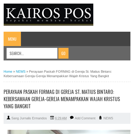
MENU
Home
»
NEWS
»
Perayaan Paskah FORMAG di Gereja St. Matius Bintaro:
Kebersamaan Gereja-Gereja Menampakkan Wajah Kristus Yang Bangkit
PERAYAAN PASKAH FORMAG DI GEREJA ST. MATIUS BINTARO:
KEBERSAMAAN GEREJA-GEREJA MENAMPAKKAN WAJAH KRISTUS
YANG BANGKIT
Sang Jurnalis Ermandos
6:29 AM
Add Comment
NEWS