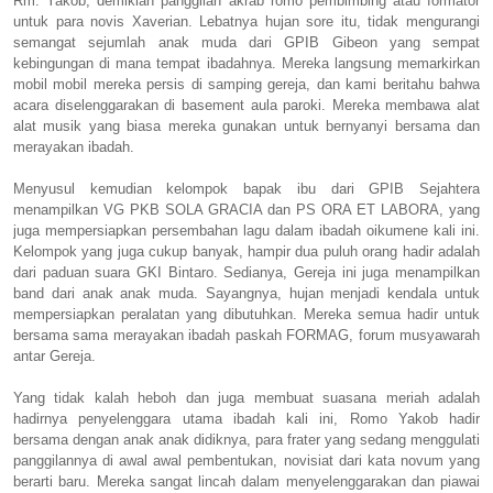
Rm. Yakob, demikian panggilan akrab romo pembimbing atau formator
untuk para novis Xaverian. Lebatnya hujan sore itu, tidak mengurangi
semangat sejumlah anak muda dari GPIB Gibeon yang sempat
kebingungan di mana tempat ibadahnya. Mereka langsung memarkirkan
mobil mobil mereka persis di samping gereja, dan kami beritahu bahwa
acara diselenggarakan di basement aula paroki. Mereka membawa alat
alat musik yang biasa mereka gunakan untuk bernyanyi bersama dan
merayakan ibadah.
Menyusul kemudian kelompok bapak ibu dari GPIB Sejahtera
menampilkan VG PKB SOLA GRACIA dan PS ORA ET LABORA, yang
juga mempersiapkan persembahan lagu dalam ibadah oikumene kali ini.
Kelompok yang juga cukup banyak, hampir dua puluh orang hadir adalah
dari paduan suara GKI Bintaro. Sedianya, Gereja ini juga menampilkan
band dari anak anak muda. Sayangnya, hujan menjadi kendala untuk
mempersiapkan peralatan yang dibutuhkan. Mereka semua hadir untuk
bersama sama merayakan ibadah paskah FORMAG, forum musyawarah
antar Gereja.
Yang tidak kalah heboh dan juga membuat suasana meriah adalah
hadirnya penyelenggara utama ibadah kali ini, Romo Yakob hadir
bersama dengan anak anak didiknya, para frater yang sedang menggulati
panggilannya di awal awal pembentukan, novisiat dari kata novum yang
berarti baru. Mereka sangat lincah dalam menyelenggarakan dan piawai