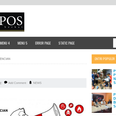
MENU 4
MENU 5
ERROR PAGE
STATIC PAGE
ENTRI POPULER
BENCIAN
P
P
N
S
M
Add Comment
NEWS
P
D
B
S