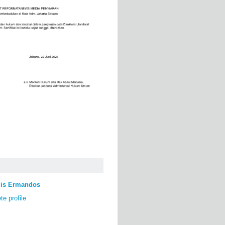
lis Ermandos
e profile