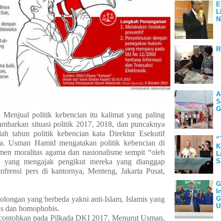
E
L
N
R
A
S
G
– Menjual politik kebencian itu kalimat yang paling
mbarkan situasi politik 2017, 2018, dan puncaknya
ah tahun politik kebencian kata Direktur Esekutif
“
sia. Usman Hamid mengatakan politik kebencian di
K
imen moralitas agama dan nasionalisme sempit “oleh
L
yang mengajak pengikut mereka yang dianggap
S
frensi pers di kantornya, Menteng, Jakarta Pusat,
G
I
ongan yang berbeda yakni anti-Islam, Islamis yang
G
U
nis dan homophobis.
ncontohkan pada Pilkada DKI 2017. Menurut Usman,