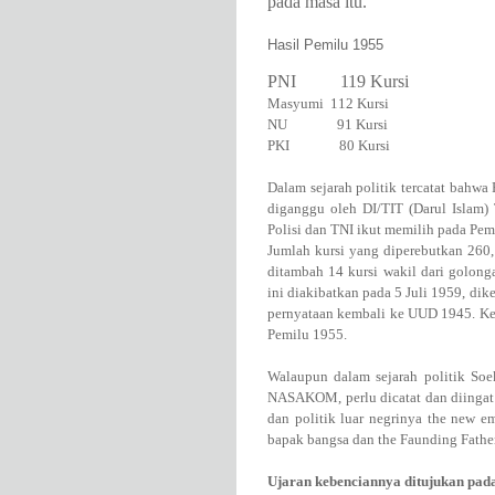
pada masa itu.
Hasil Pemilu 1955
1.
PNI
119 Kursi
2.
Masyumi
112 Kursi
3.
NU
91 Kursi
4.
PKI
80 Kursi
Dalam sejarah politik tercatat bahwa
diganggu oleh DI/TIT (Darul Islam)
Polisi dan TNI ikut memilih pada Pem
Jumlah kursi yang diperebutkan 260, 
ditambah 14 kursi wakil dari golong
ini diakibatkan pada 5 Juli 1959, di
pernyataan kembali ke UUD 1945. K
Pemilu 1955.
Walaupun dalam sejarah politik Soek
NASAKOM, perlu dicatat dan diingat 
dan politik luar negrinya the new e
bapak bangsa dan the Faunding Fathe
Ujaran kebenciannya ditujukan pada