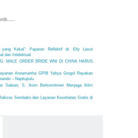
tik......
 yang Kekal”: Paparan Reflektif dr. Elly Lasut
l dan Intelektual
ING: MALE ORDER BRIDE WNI DI CHINA HARUS
layanan Annamartha GPIB Yahya Grogol Rayakan
mando – Napitupulu
iar Sabran, S. Ikom Berkomitmen Menjaga Iklim
 Baksos Sembako dan Layanan Kesehatan Gratis di