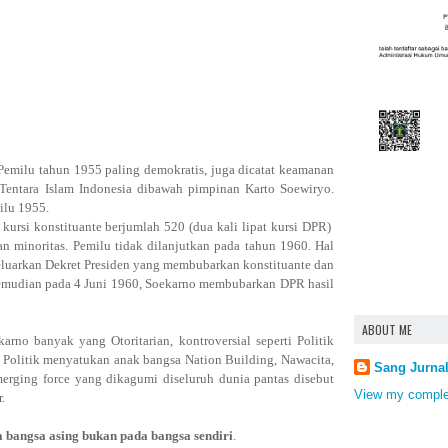
 Pemilu tahun 1955 paling demokratis, juga dicatat keamanan
 Tentara Islam Indonesia dibawah pimpinan Karto Soewiryo.
ilu 1955.
kursi konstituante berjumlah 520 (dua kali lipat kursi DPR)
an minoritas. Pemilu tidak dilanjutkan pada tahun 1960. Hal
keluarkan Dekret Presiden yang membubarkan konstituante dan
emudian pada 4 Juni 1960, Soekarno membubarkan DPR hasil
ABOUT ME
arno banyak yang Otoritarian, kontroversial seperti Politik
Politik menyatukan anak bangsa Nation Building, Nawacita,
Sang Jurna
merging force yang dikagumi diseluruh dunia pantas disebut
View my complet
r.
 bangsa asing bukan pada bangsa sendiri
.