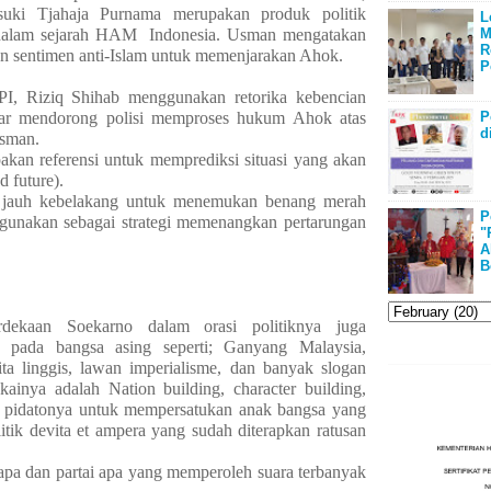
suki Tjahaja Purnama merupakan produk politik
L
t dalam sejarah HAM
Indonesia. Usman mengatakan
M
R
n sentimen anti-Islam untuk memenjarakan Ahok.
P
PI, Riziq Shihab menggunakan retorika kebencian
ar mendorong polisi memproses hukum Ahok atas
P
d
Usman.
kan referensi untuk memprediksi situasi yang akan
d future).
i jauh kebelakang untuk menemukan benang merah
P
igunakan sebagai strategi memenangkan pertarungan
"
A
B
dekaan Soekarno dalam orasi politiknya juga
 pada bangsa asing seperti; Ganyang Malaysia,
kita linggis, lawan imperialisme, dan banyak slogan
ainya adalah Nation building, character building,
am pidatonya untuk mempersatukan anak bangsa yang
itik devita et ampera yang sudah diterapkan ratusan
siapa dan partai apa yang memperoleh suara terbanyak