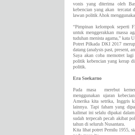
vonis yang diterima oleh Ba
kebencian yang akan
tercata
lawan politik Ahok menggunaka
“Pimpinan kelompok seperti F
untuk menggerakkan massa ag
tuduhan menista agama,” kata 
Potret Pilkada DKI 2017 merupa
datang (analysis past, present, an
Saya akan coba memotret lag
politik kebencian yang kerap d
politik.
Era Soekarno
Pada masa
merebut kemer
menggunakan ujaran kebecian
Amerika kita setrika, Inggris 
lainnya. Tapi faham yang dipak
kalimat ini selalu dipakai dal
sudah terpecah pecah akibat pol
tahun di seluruh Nusantara.
Kita lihat potret Pemilu 1955, 