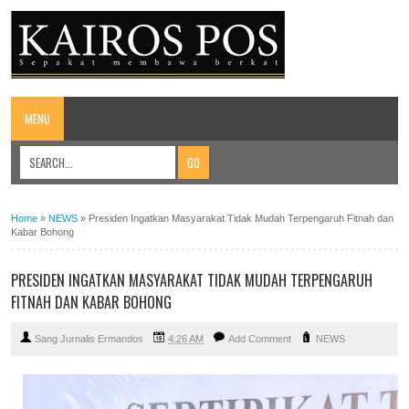
MENU
Home
»
NEWS
»
Presiden Ingatkan Masyarakat Tidak Mudah Terpengaruh Fitnah dan
Kabar Bohong
PRESIDEN INGATKAN MASYARAKAT TIDAK MUDAH TERPENGARUH
FITNAH DAN KABAR BOHONG
Sang Jurnalis Ermandos
4:26 AM
Add Comment
NEWS