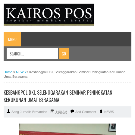
MENU
Home
»
NEWS
»
Kesbangpol DKI, Selenggarakan Seminar Peningkatan Kerukunan
Umat Beragama
KESBANGPOL DKI, SELENGGARAKAN SEMINAR PENINGKATAN
KERUKUNAN UMAT BERAGAMA
Sang Jurnalis Ermandos
1:00 AM
Add Comment
NEWS