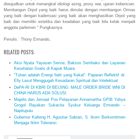
diwujudkan untuk menangkal idiologi asing, proxy war, ujaran kebencian.
Membangun Orpol yang baik harus dimulai dengan membangun Ormas
yang baik dengan kaderisasi yang baik akan menghasilkan Orpol yang
baik dan memiliki estetika dan keadaban yang baik bila kelak menjadi
anggota parlemen " Pungkasnya.
Penulis : Thony Ermando,
RELATED POSTS:
Aksi Nyata Yayasan Servia: Baksos Sembako dan Layanan
Kesehatan Gratis di Kapuk Muara
“Tuhan adalah Energi Ilahi yang Kekal”: Paparan Reflektif dr.
Elly Lasut Menggugah Kesadaran Spiritual dan Intelektual
DePA-RI DI KBRI DI BEIJING: MALE ORDER BRIDE WNI DI
CHINA HARUS ADA SOLUSI
Majelis dan Jemaat Pos Pelayanan Annamartha GPIB Yahya
Grogol Rayakan Sukacita Syukur Keluarga Ermando –
Napitupulu
Gubernur Kalteng H. Agustiar Sabran, S. Ikom Berkomitmen
Menjaga Iklim Toleransi.