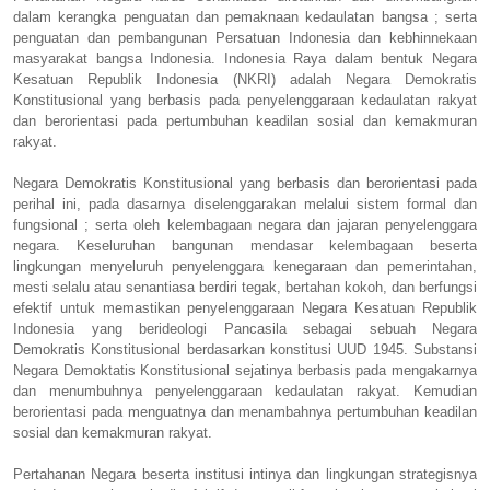
dalam kerangka penguatan dan pemaknaan kedaulatan bangsa ; serta
penguatan dan pembangunan Persatuan Indonesia dan kebhinnekaan
masyarakat bangsa Indonesia. Indonesia Raya dalam bentuk Negara
Kesatuan Republik Indonesia (NKRI) adalah Negara Demokratis
Konstitusional yang berbasis pada penyelenggaraan kedaulatan rakyat
dan berorientasi pada pertumbuhan keadilan sosial dan kemakmuran
rakyat.
Negara Demokratis Konstitusional yang berbasis dan berorientasi pada
perihal ini, pada dasarnya diselenggarakan melalui sistem formal dan
fungsional ; serta oleh kelembagaan negara dan jajaran penyelenggara
negara. Keseluruhan bangunan mendasar kelembagaan beserta
lingkungan menyeluruh penyelenggara kenegaraan dan pemerintahan,
mesti selalu atau senantiasa berdiri tegak, bertahan kokoh, dan berfungsi
efektif untuk memastikan penyelenggaraan Negara Kesatuan Republik
Indonesia yang berideologi Pancasila sebagai sebuah Negara
Demokratis Konstitusional berdasarkan konstitusi UUD 1945. Substansi
Negara Demoktatis Konstitusional sejatinya berbasis pada mengakarnya
dan menumbuhnya penyelenggaraan kedaulatan rakyat. Kemudian
berorientasi pada menguatnya dan menambahnya pertumbuhan keadilan
sosial dan kemakmuran rakyat.
Pertahanan Negara beserta institusi intinya dan lingkungan strategisnya