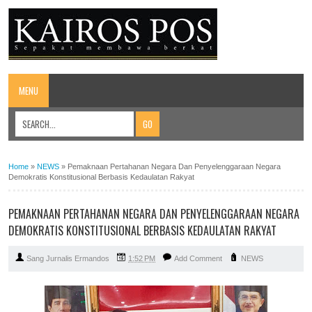
MENU
Home
»
NEWS
»
Pemaknaan Pertahanan Negara Dan Penyelenggaraan Negara
Demokratis Konstitusional Berbasis Kedaulatan Rakyat
PEMAKNAAN PERTAHANAN NEGARA DAN PENYELENGGARAAN NEGARA
DEMOKRATIS KONSTITUSIONAL BERBASIS KEDAULATAN RAKYAT
Sang Jurnalis Ermandos
1:52 PM
Add Comment
NEWS