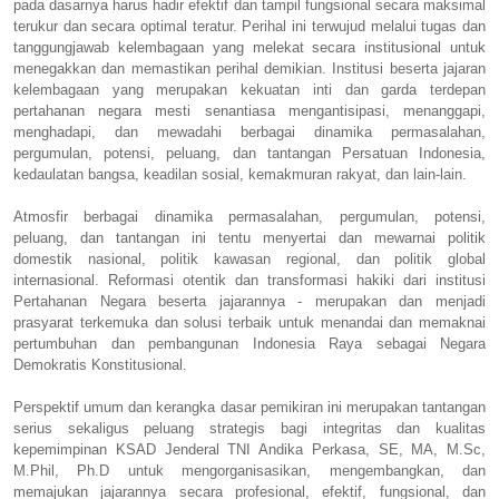
pada dasarnya harus hadir efektif dan tampil fungsional secara maksimal
terukur dan secara optimal teratur. Perihal ini terwujud melalui tugas dan
tanggungjawab kelembagaan yang melekat secara institusional untuk
menegakkan dan memastikan perihal demikian. Institusi beserta jajaran
kelembagaan yang merupakan kekuatan inti dan garda terdepan
pertahanan negara mesti senantiasa mengantisipasi, menanggapi,
menghadapi, dan mewadahi berbagai dinamika permasalahan,
pergumulan, potensi, peluang, dan tantangan Persatuan Indonesia,
kedaulatan bangsa, keadilan sosial, kemakmuran rakyat, dan lain-lain.
Atmosfir berbagai dinamika permasalahan, pergumulan, potensi,
peluang, dan tantangan ini tentu menyertai dan mewarnai politik
domestik nasional, politik kawasan regional, dan politik global
internasional. Reformasi otentik dan transformasi hakiki dari institusi
Pertahanan Negara beserta jajarannya - merupakan dan menjadi
prasyarat terkemuka dan solusi terbaik untuk menandai dan memaknai
pertumbuhan dan pembangunan Indonesia Raya sebagai Negara
Demokratis Konstitusional.
Perspektif umum dan kerangka dasar pemikiran ini merupakan tantangan
serius sekaligus peluang strategis bagi integritas dan kualitas
kepemimpinan KSAD Jenderal TNI Andika Perkasa, SE, MA, M.Sc,
M.Phil, Ph.D untuk mengorganisasikan, mengembangkan, dan
memajukan jajarannya secara profesional, efektif, fungsional, dan