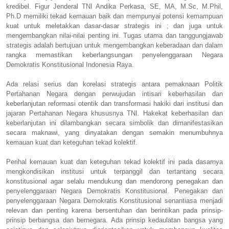
kredibel. Figur Jenderal TNI Andika Perkasa, SE, MA, M.Sc, M.Phil,
Ph.D memiliki tekad kemauan baik dan mempunyai potensi kemampuan
kuat untuk meletakkan dasar-dasar strategis ini ; dan juga untuk
mengembangkan nilai-nilai penting ini. Tugas utama dan tanggungjawab
strategis adalah bertujuan untuk mengembangkan keberadaan dan dalam
rangka memastikan keberlangsungan penyelenggaraan Negara
Demokratis Konstitusional Indonesia Raya.
Ada relasi serius dan korelasi strategis antara pemaknaan Politik
Pertahanan Negara dengan perwujudan intisari keberhasilan dan
keberlanjutan reformasi otentik dan transformasi hakiki dari institusi dan
jajaran Pertahanan Negara khususnya TNI. Hakekat keberhasilan dan
keberlanjutan ini dilambangkan secara simbolik dan dimanifestasikan
secara maknawi, yang dinyatakan dengan semakin menumbuhnya
kemauan kuat dan keteguhan tekad kolektif.
Perihal kemauan kuat dan keteguhan tekad kolektif ini pada dasarnya
mengkondisikan institusi untuk terpanggil dan tertantang secara
konstitusional agar selalu mendukung dan mendorong penegakan dan
penyelenggaraan Negara Demokratis Konstitusional. Penegakan dan
penyelenggaraan Negara Demokratis Konstitusional senantiasa menjadi
relevan dan penting karena bersentuhan dan berintikan pada prinsip-
prinsip berbangsa dan bernegara. Ada prinsip kedaulatan bangsa yang