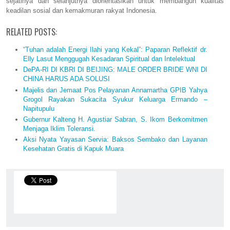
sejatinya dan selanjutnya diorientasikan untuk membangun kualitas
keadilan sosial dan kemakmuran rakyat Indonesia.
RELATED POSTS:
“Tuhan adalah Energi Ilahi yang Kekal”: Paparan Reflektif dr.
Elly Lasut Menggugah Kesadaran Spiritual dan Intelektual
DePA-RI DI KBRI DI BEIJING: MALE ORDER BRIDE WNI DI
CHINA HARUS ADA SOLUSI
Majelis dan Jemaat Pos Pelayanan Annamartha GPIB Yahya
Grogol Rayakan Sukacita Syukur Keluarga Ermando –
Napitupulu
Gubernur Kalteng H. Agustiar Sabran, S. Ikom Berkomitmen
Menjaga Iklim Toleransi.
Aksi Nyata Yayasan Servia: Baksos Sembako dan Layanan
Kesehatan Gratis di Kapuk Muara