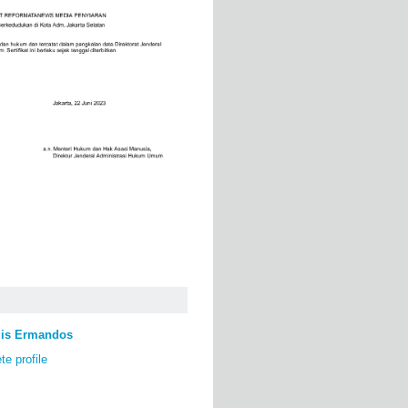
lis Ermandos
e profile