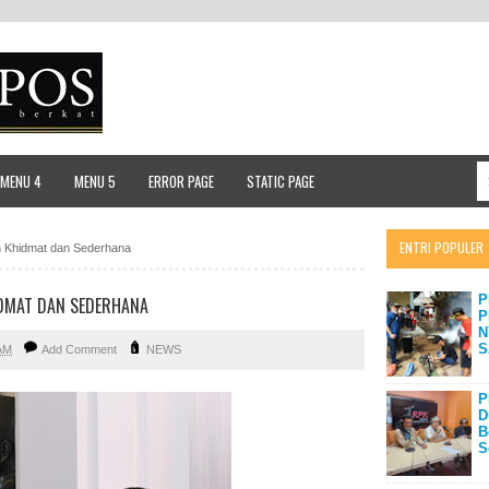
MENU 4
MENU 5
ERROR PAGE
STATIC PAGE
ENTRI POPULER
an Khidmat dan Sederhana
P
IDMAT DAN SEDERHANA
P
N
S
AM
Add Comment
NEWS
P
D
B
S