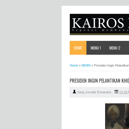
HOME
MENU 1
MENU 2
Home
»
NEWS
»
Presiden Ingin Pelantik
PRESIDEN INGIN PELANTIKAN KH
Sang Jurnalis Ermandos
12:18 