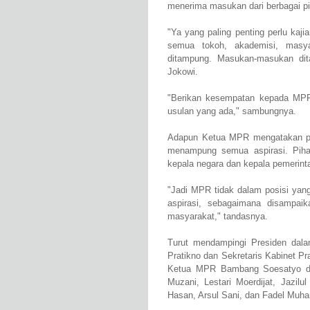
menerima masukan dari berbagai p
"Ya yang paling penting perlu kaj
semua tokoh, akademisi, masyar
ditampung. Masukan-masukan dit
Jokowi.
"Berikan kesempatan kepada MPR
usulan yang ada," sambungnya.
Adapun Ketua MPR mengatakan pe
menampung semua aspirasi. Piha
kepala negara dan kepala pemerint
"Jadi MPR tidak dalam posisi yan
aspirasi, sebagaimana disampai
masyarakat," tandasnya.
Turut mendampingi Presiden dalam
Pratikno dan Sekretaris Kabinet 
Ketua MPR Bambang Soesatyo d
Muzani, Lestari Moerdijat, Jazilu
Hasan, Arsul Sani, dan Fadel Mu