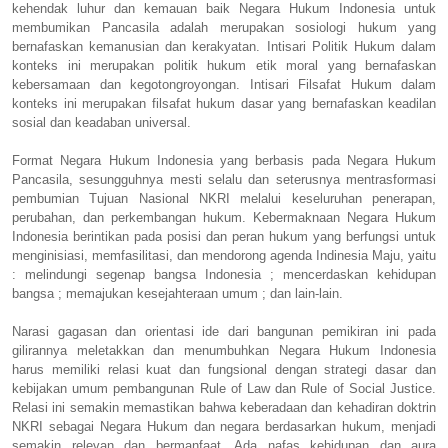
kehendak luhur dan kemauan baik Negara Hukum Indonesia untuk
membumikan Pancasila adalah merupakan sosiologi hukum yang
bernafaskan kemanusian dan kerakyatan. Intisari Politik Hukum dalam
konteks ini merupakan politik hukum etik moral yang bernafaskan
kebersamaan dan kegotongroyongan. Intisari Filsafat Hukum dalam
konteks ini merupakan filsafat hukum dasar yang bernafaskan keadilan
sosial dan keadaban universal.
Format Negara Hukum Indonesia yang berbasis pada Negara Hukum
Pancasila, sesungguhnya mesti selalu dan seterusnya mentrasformasi
pembumian Tujuan Nasional NKRI melalui keseluruhan penerapan,
perubahan, dan perkembangan hukum. Kebermaknaan Negara Hukum
Indonesia berintikan pada posisi dan peran hukum yang berfungsi untuk
menginisiasi, memfasilitasi, dan mendorong agenda Indinesia Maju, yaitu
: melindungi segenap bangsa Indonesia ; mencerdaskan kehidupan
bangsa ; memajukan kesejahteraan umum ; dan lain-lain.
Narasi gagasan dan orientasi ide dari bangunan pemikiran ini pada
gilirannya meletakkan dan menumbuhkan Negara Hukum Indonesia
harus memiliki relasi kuat dan fungsional dengan strategi dasar dan
kebijakan umum pembangunan Rule of Law dan Rule of Social Justice.
Relasi ini semakin memastikan bahwa keberadaan dan kehadiran doktrin
NKRI sebagai Negara Hukum dan negara berdasarkan hukum, menjadi
semakin relevan dan bermanfaat. Ada nafas kehidupan dan aura