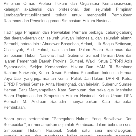
Pimpinan Ormas Profesi Hukum dan Organisasi Kemahasiswaan,
kalangan akademisi dan profesional, dan sejumlah Pimpinan
Lembaga/Institusi/Instansi terkait untuk menghadiri Pembukaan
Rapimnas dan Penyelenggaraan Simposium Hukum Nasional.
Hadir juga Pimpinan dan Perwakilan Permahi berbagai cabang-cabang
dan daerah-daerah dari seluruh wilayah Indonesia, dan sejumlah alumni
Permahi, antara lain : Abunawar Basyeban, Ardani, Lilik Bagus Setiawan,
Chairilsyah, Andi Fahrul, dan lain-lain. Dalam Acara Rapimnas dan
Simposium Hukum Nasional, hadir Gubernur Sumsel Herman Deru dan
jajaran Pemerintah Daerah Provinsi Sumsel, Wakil Ketua DPR-RI Azis
Syamsuddin, Sekjen Kementerian Hukum Dan HAM RI Bambang
Rantam Sariwanto, Ketua Dewan Pembina Puspolkam Indonesia Firman
Jaya Daeli yang juga mantan Komisi Politik Dan Hukum DPR-RI, Ketua
DPRD Provinsi Sumsel Anita Noeringhati, dan lain-lain. Gubernur Sumsel
Hernan Deru Menyampaikan Kata Sambutan dan sekaligus Menbuka
Acara Rapimnas dan Simposium Hukum Nasional. Ketua Umum DPN
Permahi M. Andrean Saefudin menyampaikan Kata Sambutan
Pembukaan.
Acara yang bertemakan "Penegakan Hukum Yang Berwibawa Dan
Berkeadilan", ini menampilkan sejumlah Pembicara dalam beberapa sesi
Simposium Hukum Nasional. Salah satu sesi mendialogkan,