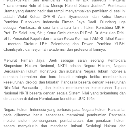
mendiskusikan, dan membahas kajian tematik strategis mengenai
"Transformasi Rule of Law Menuju Rule of Social Justice". Pembicara
Utama yang datang hadir dan tampil menyampaikan pemikiran di sesi ini
adalah Wakil Ketua DPR-RI Azis Syamsuddin dan Ketua Dewan
Pembina Puspolkam Indonesia Firman Jaya Daeli. Diundang juga
sebagai Pembicara di sesi lain, antara lain : Hakim Konstitusi MK-RI
Prof. Dr. Saldi Isra, SH ; Ketua Ombudsman RI Prof. Dr. Amzulian Rifai,
SH ; Penasihat Kapolri dan mantan Ketua Komnas HAM-RI Ifdhal Kasim
; mantan Direktur LBH Palembang dan Dewan Pembina YLBHI
Chairilsyah ; dan sejumlah akademisi dan profesional lainnya.
Menurut Firman Jaya Daeli sebagai salah seorang Pembicara
Simposium Hukum Nasional, NKRI adalah Negara Hukum, Negara
Berdasarkan Hukum. Konstruksi dan substansi Negara Hukum Indonesia
semakin bermakna dan baru berarti strategis ketika membumikan
keseluruhan ideologi dan falsafah Pancasila beserta dengan keseluruhan
Nilai-Nilai Pancasila ; dan ketika membumikan keseluruhan Tujuan
Nasional NKRI beserta dengan segala Sistem Nilai yang terkandung dan
dimanatkan di dalam Pembukaan konstitusi UUD 1945.
Negara Hukum Indonesia yang berbasis pada Negara Hukum Pancasila,
pada gilirannya harus senantiasa memaknai pembumian Pancasila
melalui sistem pembangunan, pembaharuan, dan penataan hukum
secara menyeluruh dan mendasar. Intisari Sosiologi Hukum dari