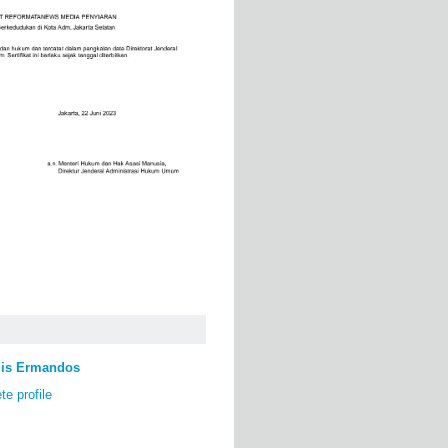
lis Ermandos
e profile