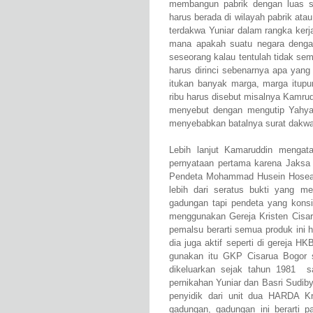
membangun pabrik dengan luas sek
harus berada di wilayah pabrik atau
terdakwa Yuniar dalam rangka ker
mana apakah suatu negara denga
seseorang kalau tentulah tidak se
harus dirinci sebenarnya apa yan
itukan banyak marga, marga itupu
ribu harus disebut misalnya Kamrud
menyebut dengan mengutip Yahya
menyebabkan batalnya surat dakw
Lebih lanjut Kamaruddin mengat
pernyataan pertama karena Jaksa
Pendeta Mohammad Husein Hosea 
lebih dari seratus bukti yang 
gadungan tapi pendeta yang kons
menggunakan Gereja Kristen Cisaru
pemalsu berarti semua produk ini h
dia juga aktif seperti di gereja 
gunakan itu GKP Cisarua Bogor 
dikeluarkan sejak tahun 1981
s
pernikahan Yuniar dan Basri Sudib
penyidik dari unit dua HARDA K
gadungan, gadungan ini berarti p