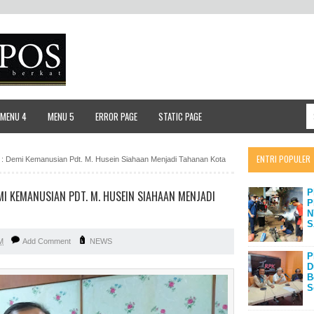
MENU 4
MENU 5
ERROR PAGE
STATIC PAGE
ENTRI POPULER
 : Demi Kemanusian Pdt. M. Husein Siahaan Menjadi Tahanan Kota
P
I KEMANUSIAN PDT. M. HUSEIN SIAHAAN MENJADI
P
N
S
M
Add Comment
NEWS
P
D
B
S