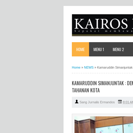
HOME
MENU 1
MENU 2
Home
»
NEWS
»
Kamaruddin Simanjuntak
KAMARUDDIN SIMANJUNTAK : DEM
TAHANAN KOTA
Sang Jurnalis Ermandos
8:01 A