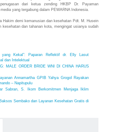
 penugasan dari ketua zending HKBP Dr. Payaman
k media yang tergabung dalam PEWARNA Indonesia.
 Hakim demi kemanusian dan kesehatan Pdt. M. Husein
n kesehatan dan tahanan kota, mengingat usianya sudah
 yang Kekal”: Paparan Reflektif dr. Elly Lasut
l dan Intelektual
ING: MALE ORDER BRIDE WNI DI CHINA HARUS
layanan Annamartha GPIB Yahya Grogol Rayakan
mando – Napitupulu
iar Sabran, S. Ikom Berkomitmen Menjaga Iklim
 Baksos Sembako dan Layanan Kesehatan Gratis di