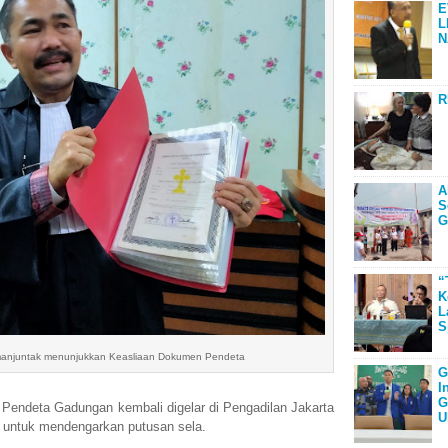
E
L
N
R
A
S
G
“
K
L
S
manjuntak menunjukkan Keasliaan Dokumen Pendeta
G
I
G
 Pendeta Gadungan kembali digelar di Pengadilan Jakarta
U
 untuk mendengarkan putusan sela.