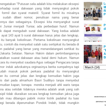
L
engatakan "Putusan sela adalah kita melakukan eksepsi
M
erhadap surat dakwaan yang tidak menyangkut pokok
R
formil dan syarat materiil. Syarat formil itu misalnya
P
h sudah diberi nomor, penulisan nama yang benar
nannya dan sebagainya. Eksepsi kita menyangkut surat
P
ri Juniar menjadi Yuniar, ada perbedaan huruf. Namun
d
dak dapat mengubah surat dakwaan. Yang kedua adalah
l ayat 143 ayat b surat dakwaan harus jelas dan lengkap,
itu banyak kekeliruan. Pertama kekeliruan menyangkut
u, contoh dia menyebut salah satu sertipikat itu berada di
P
n padahal yang benar yang menandatangani sertikat itu
"
 Jakarta Selatan. Namun Hakim dalam pertimbangannya
A
B
batalkan suarat dakwaan atau batal demi hukum. Namun
rkara itu menyebut saudara Agus sebagai Pengacara tanpa
or induk advokatnya orginasinya berita sumpahnya tapi
sudah masuk pokok perkara padahal itu menyangkut
an itu cermat jelas dan lengkap kemudian hakim juga
ris dari pada almarhum Basri Sudibyo tanpa menyebut
mudian kapan, kenapa mereka menjadi ahli waris tanpa
na atau setidak tidaknya mereka adalah anak yang sah
sipil tidak diuraikan secara lengkap kemudian jaksa juga
lah mau dibangun pabrik motor listrik padahal itu luas
gi berada diperumahan Pondok Indah, tidak mungkin