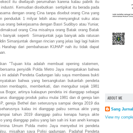
ecil itu diwilayah perumahan karena kalau pabrik itu
 industri. Kemudian disebutkan sertipikat itu berada pada
jasama dengan orang Cina tanpa disebut orang Cina yang
n penduduk 1 milyar lebih atau menyangkut suku atau
mua orang bekerjasama dengan Basri Sudibyo atau Yuniar,
g dimaksud orang Cina misalnya orang Batak orang Batak
n banyak seperti Simanjuntak juga banyak ada ratusan
din Simanjuntak dengan rincian yang jelas lagi lagi hakim
 Harahap dari pembahasan KUHAP nah itu tidak dapat
aan.
akan "
Tujuan kita adalah membuat opening statemen,
 bersama penyidik Polda Metro Jaya mengatakan bahwa
ini adalah Pendeta Gadungan lalu saya membawa bukti
menyatakan bahwa yang bersangkutan bukanlah pendeta
isten menbaptis, memberkati, dan mengubur sejak 1981
a Bogor, artinya kalaupun pendeta ini dianggap sebagai
arus dianggap produk palsu mulai 1981 dan di gereja lain
ABOUT ME
HKBP, gereja Bethel dan seterusnya sampai denga 2019 dia
seharusnya kalau ini dianggap palsu semua akte yang
Sang Jurna
ampai tahun 2019 dianggap palsu kenapa hanya akte
View my complet
yo yang dianggap palsu yang lain sah ini kan aneh kenapa
rimina Umum Polda metro Jaya menyebut ini pendeta
alsu, misalkan saya Polisi gadungan. Padahal Pendeta