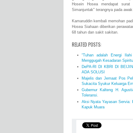
Hosein Hosea mendapat surat
Simanjuntak" terangnya pada awa
Kamaruddin kembali memohan pada
Hosea Siahaan diberikan perawata
68 tahun dan sakit sakitan.
RELATED POSTS:
“Tuhan adalah Energi Ilahi
Menggugah Kesadaran Spiritua
DePA-RI DI KBRI DI BEIJ
ADA SOLUSI
Majelis dan Jemaat Pos Pe
Sukacita Syukur Keluarga Er
Gubernur Kalteng H. Agust
Toleransi.
Aksi Nyata Yayasan Servia:
Kapuk Muara