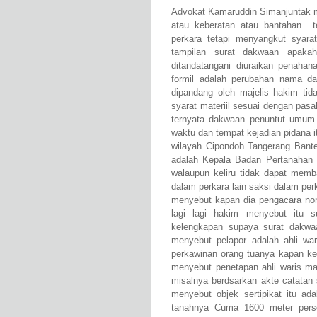
Advokat Kamaruddin Simanjuntak m
atau keberatan atau bantahan t
perkara tetapi menyangkut syarat 
tampilan surat dakwaan apaka
ditandatangani diuraikan penaha
formil adalah perubahan nama da
dipandang oleh majelis hakim ti
syarat materiil sesuai dengan pasa
ternyata dakwaan penuntut umum 
waktu dan tempat kejadian pidana it
wilayah Cipondoh Tangerang Bante
adalah Kepala Badan Pertanahan
walaupun keliru tidak dapat mem
dalam perkara lain saksi dalam pe
menyebut kapan dia pengacara nom
lagi lagi hakim menyebut itu 
kelengkapan supaya surat dakwa
menyebut pelapor adalah ahli wa
perkawinan orang tuanya kapan ke
menyebut penetapan ahli waris ma
misalnya berdsarkan akte catatan 
menyebut objek sertipikat itu ada
tanahnya Cuma 1600 meter perse