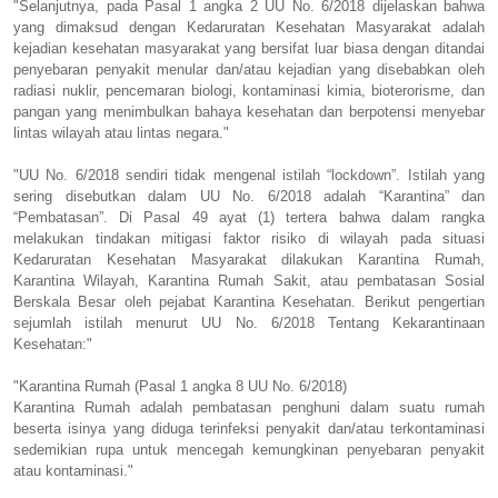
"Selanjutnya, pada Pasal 1 angka 2 UU No. 6/2018 dijelaskan bahwa
yang dimaksud dengan Kedaruratan Kesehatan Masyarakat adalah
kejadian kesehatan masyarakat yang bersifat luar biasa dengan ditandai
penyebaran penyakit menular dan/atau kejadian yang disebabkan oleh
radiasi nuklir, pencemaran biologi, kontaminasi kimia, bioterorisme, dan
pangan yang menimbulkan bahaya kesehatan dan berpotensi menyebar
lintas wilayah atau lintas negara."
"UU No. 6/2018 sendiri tidak mengenal istilah “lockdown”. Istilah yang
sering disebutkan dalam UU No. 6/2018 adalah “Karantina” dan
“Pembatasan”. Di Pasal 49 ayat (1) tertera bahwa dalam rangka
melakukan tindakan mitigasi faktor risiko di wilayah pada situasi
Kedaruratan Kesehatan Masyarakat dilakukan Karantina Rumah,
Karantina Wilayah, Karantina Rumah Sakit, atau pembatasan Sosial
Berskala Besar oleh pejabat Karantina Kesehatan. Berikut pengertian
sejumlah istilah menurut UU No. 6/2018 Tentang Kekarantinaan
Kesehatan:"
"Karantina Rumah (Pasal 1 angka 8 UU No. 6/2018)
Karantina Rumah adalah pembatasan penghuni dalam suatu rumah
beserta isinya yang diduga terinfeksi penyakit dan/atau terkontaminasi
sedemikian rupa untuk mencegah kemungkinan penyebaran penyakit
atau kontaminasi."