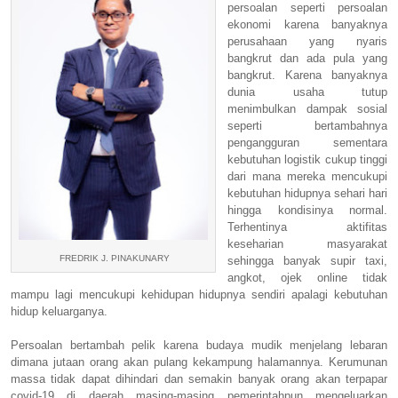
persoalan seperti persoalan
ekonomi karena banyaknya
perusahaan yang nyaris
bangkrut dan ada pula yang
bangkrut. Karena banyaknya
dunia usaha tutup
menimbulkan dampak sosial
seperti bertambahnya
pengangguran sementara
kebutuhan logistik cukup tinggi
dari mana mereka mencukupi
kebutuhan hidupnya sehari hari
hingga kondisinya normal.
Terhentinya aktifitas
keseharian masyarakat
FREDRIK J. PINAKUNARY
sehingga banyak supir taxi,
angkot, ojek online tidak
mampu lagi mencukupi kehidupan hidupnya sendiri apalagi kebutuhan
hidup keluarganya.
Persoalan bertambah pelik karena budaya mudik menjelang lebaran
dimana jutaan orang akan pulang kekampung halamannya. Kerumunan
massa tidak dapat dihindari dan semakin banyak orang akan terpapar
covid-19 di daerah masing-masing pemerintahpun mengeluarkan