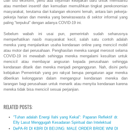
Dari sisi ekonomi, perlu ada sejumlah kebijakan baru untuk membantu
atau memberi insentif dan kemudian memulihkan tingkat perekonomian
masyarakat, terutama dari kalangan ekonomi lemah, antara lain pekerja-
pekerja harian dan mereka yang berwiraswasta di sektor informal yang
paling “terpukul” dengan adanya COVID-19 ini.
Sebelum wabah ini usai pun, pemerintah sudah seharusnya
memperhatikan nasib masyarakat kecil, salah satu contoh adalah
mereka yang menjalankan usaha kendaraan online yang mencicil mobil
atau motor dari perusahaan. Penghasilan mereka sangat merosot selama
COVID-19 ini mewabah sehingga mereka mengalami kesulitan untuk
mencicil atau membayar angsuran kepada perusahaan sehingga
kendaraan ditarik dan mereka menjadi pengangguran. Nah, disini perlu
kebijakan Pemerintah yang pro rakyat berupa pengaturan agar mereka
diberikan kelonggaran dalam mengangsur kendaraan mereka dan
larangan bagi perusahaan untuk menarik atau menyita kendaraan karena
mereka tidak bisa mencicil sesuai perjanjian.
RELATED POSTS:
“Tuhan adalah Energi Ilahi yang Kekal”: Paparan Reflektif dr.
Elly Lasut Menggugah Kesadaran Spiritual dan Intelektual
DePA-RI DI KBRI DI BEIJING: MALE ORDER BRIDE WNI DI