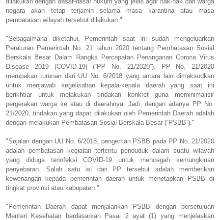
dilakukan dengan dasar-dasar hukum yang jelas agar hak-hak dari warga
negara akan tetap terjamin selama masa karantina atau masa
pembatasan wilayah tersebut dilakukan."
"Sebagaimana diketahui, Pemerintah saat ini sudah mengeluarkan
Peraturan Pemerintah No. 21 tahun 2020 tentang Pembatasan Sosial
Berskala Besar Dalam Rangka Percepatan Penanganan Corona Virus
Disease 2019 (COVID-19) (“PP No. 21/2020”). PP No. 21/2020
merupakan turunan dari UU No. 6/2018 yang antara lain dimaksudkan
untuk menjawab kegelisahan kepala-kepala daerah yang saat ini
berikhtiar untuk melakukan tindakan konkret guna meminimalisir
pergerakan warga ke atau di daerahnya. Jadi, dengan adanya PP No.
21/2020, tindakan yang dapat dilakukan oleh Pemerintah Daerah adalah
dengan melakukan Pembatasan Sosial Berskala Besar (“PSBB”)."
"Sejalan dengan UU No. 6/2018, pengertian PSBB pada PP No. 21/2020
adalah pembatasan kegiatan tertentu penduduk dalam suatu wilayah
yang diduga terinfeksi COVID-19 untuk mencegah kemungkinan
penyebaran. Salah satu isi dari PP tersebut adalah memberikan
kewenangan kepada pemerintah daerah untuk menetapkan PSBB di
tingkat provinsi atau kabupaten."
"Pemerintah Daerah dapat menjalankan PSBB dengan persetujuan
Menteri Kesehatan berdasarkan Pasal 2 ayat (1) yang menjelaskan