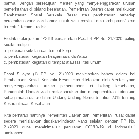
bahwa “Dengan persetujuan Menteri yang menyelenggarakan urusan
pemerintahan di bidang kesehatan, Pemerintah Daerah dapat melakukan
Pembatasan Sosial Berskala Besar atau pembatasan terhadap
pergerakan orang dan barang untuk satu provinsi atau kabupaten/ kota
tertentu”. terang Fredrik.
Fredrik melanjutkan "PSBB berdasarkan Pasal 4 PP No. 21/2020, paling
sedikit meliputi:
a.
peliburan sekolah dan tempat kerja;
b.
pembatasan kegiatan keagamaan; dan/atau
c.
pembatasan kegiatan di tempat atau fasilitas umum
Pasal 5 ayat (1) PP No. 21/2020 menjelaskan bahwa dalam hal
Pembatasan Sosial Berskala Besar telah ditetapkan oleh Menteri yang
menyelenggarakan urusan pemerintahan di bidang kesehatan,
Pemerintah Daerah wajib melaksanakan dan memperhatikan ketentuan
sebagaimana diatur dalam Undang-Undang Nomor 6 Tahun 2018 tentang
Kekarantinaan Kesehatan.
Kita berharap nantinya Pemerintah Daerah dan Pemerintah Pusat dapat
segera menjalankan tindakan-tindakan yang sejalan dengan PP No.
21/2020 guna meminimalisir penularan COVID-19 di Indonesia."
ungkapnya.