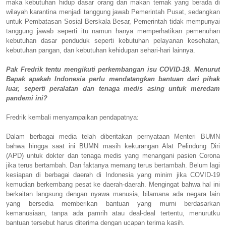
maka kebutuhan hidup dasar orang dan makan ternak yang berada di
wilayah karantina menjadi tanggung jawab Pemerintah Pusat, sedangkan
untuk Pembatasan Sosial Berskala Besar, Pemerintah tidak mempunyai
tanggung jawab seperti itu namun hanya memperhatikan pemenuhan
kebutuhan dasar penduduk seperti kebutuhan pelayanan kesehatan,
kebutuhan pangan, dan kebutuhan kehidupan sehari-hari lainnya.
Pak Fredrik tentu mengikuti perkembangan isu COVID-19. Menurut
Bapak apakah Indonesia perlu mendatangkan bantuan dari pihak
luar, seperti peralatan dan tenaga medis asing untuk meredam
pandemi ini?
Fredrik kembali menyampaikan pendapatnya:
Dalam berbagai media telah diberitakan pernyataan Menteri BUMN
bahwa hingga saat ini BUMN masih kekurangan Alat Pelindung Diri
(APD) untuk dokter dan tenaga medis yang menangani pasien Corona
jika terus bertambah. Dan faktanya memang terus bertambah. Belum lagi
kesiapan di berbagai daerah di Indonesia yang minim jika COVID-19
kemudian berkembang pesat ke daerah-daerah. Mengingat bahwa hal ini
berkaitan langsung dengan nyawa manusia, bilamana ada negara lain
yang bersedia memberikan bantuan yang murni berdasarkan
kemanusiaan, tanpa ada pamrih atau deal-deal tertentu, menurutku
bantuan tersebut harus diterima dengan ucapan terima kasih.