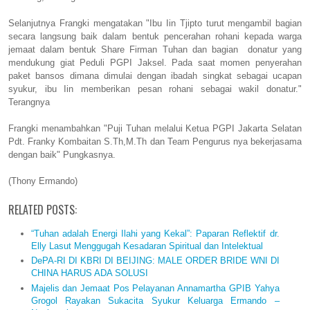
Selanjutnya Frangki mengatakan "Ibu Iin Tjipto turut mengambil bagian
secara langsung baik dalam bentuk pencerahan rohani kepada warga
jemaat dalam bentuk Share Firman Tuhan dan bagian donatur yang
mendukung giat Peduli PGPI Jaksel. Pada saat momen penyerahan
paket bansos dimana dimulai dengan ibadah singkat sebagai ucapan
syukur, ibu Iin memberikan pesan rohani sebagai wakil donatur."
Terangnya
Frangki menambahkan "Puji Tuhan melalui Ketua PGPI Jakarta Selatan
Pdt. Franky Kombaitan S.Th,M.Th dan Team Pengurus nya bekerjasama
dengan baik" Pungkasnya.
(Thony Ermando)
RELATED POSTS:
“Tuhan adalah Energi Ilahi yang Kekal”: Paparan Reflektif dr.
Elly Lasut Menggugah Kesadaran Spiritual dan Intelektual
DePA-RI DI KBRI DI BEIJING: MALE ORDER BRIDE WNI DI
CHINA HARUS ADA SOLUSI
Majelis dan Jemaat Pos Pelayanan Annamartha GPIB Yahya
Grogol Rayakan Sukacita Syukur Keluarga Ermando –