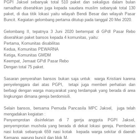
PGPI Jaksel sebanyak total 510 paket dan sekaligus dalam bulan
ramadhan diserahkan juga kepada saudara muslim sebanyak total 130
paket, di dua titik lokasi yaitu wilayah Bendi Besar dan wilayah Pasar
Buncit. Kegiatan gelombang pertama ditutup pada tanggal 20 Mei 2020.
Gelombang II, tepatnya 3 Juni 2020 bertempat di GPdI Pasar Rebo
diserahkan paket bansos kepada 4 komunitas, yaitu:
Pertama, Komunitas disabilitas
Kedua, Komunitas PEWARNA
Ketiga, Komunitas GMDM
Keempat, Jemaat GPdI Pasar Rebo
Dengan total 75 paket.
Sasaran penyerahan bansos bukan saja untuk warga Kristiani karena
penyelenggara dari atas PGPI, tetapi juga memberi perhatian dan
berbagi dengan warga masyarakat yang terdampak yang berada di area
lingkungan dimana gereja berdomisili.
Selain bansos, bersama Pemuda Pancasila MPC Jaksel, juga telah
mengadakan kegiatan :
Penyemprotan disinfektan di 7 gerrja anggota PGPI Jaksel,
penyemprotan mushola yang berada di dekat lokasi gereja. Pemberian
nasi kotak sebanyak 659 nasi kotak kepada warga sekitar di daerah
Kemang, warung buncit dan blok M.