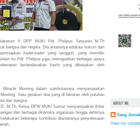
Waketum V DPP MUKI Pdt. Philipus Setyanto M.Th
uk bangsa dan negara. Dia antaranya edukasi hukum dan
persiapkan kader-kader yang tangguh, yang memiliki
lain itu Pdt. Philipus juga memaparkan berbagai upaya
ebenaran berlandasakan kasih yang dikerjakan oleh
SB Miracle Morning dalam sambutannya menyampaikan
r Meeting. Satu gerakan doa yang di lakukan oleh puluhan
ota dan bangsa.
ABOUT ME
ACE, M.Th, Ketua DPW MUKI Sumut menyampaikan Kilas
ngan dari berbagai dinamika organisasi hingga akhirnya
Sang Jurna
lakukan beberapa kontribusi diantaranya penyelesaian
View my complet
aerah.