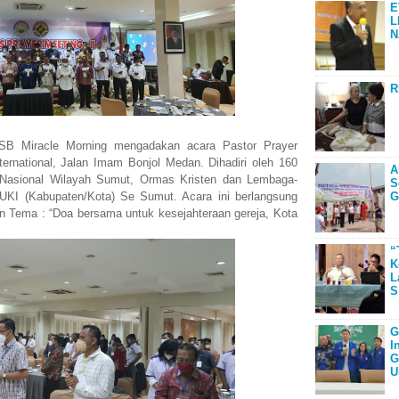
E
L
N
R
Miracle Morning mengadakan acara Pastor Prayer
ternational, Jalan Imam Bonjol Medan. Dihadiri oleh 160
A
 Nasional Wilayah Sumut, Ormas Kristen dan Lembaga-
S
KI (Kabupaten/Kota) Se Sumut. Acara ini berlangsung
G
n Tema : “Doa bersama untuk kesejahteraan gereja, Kota
“
K
L
S
G
I
G
U