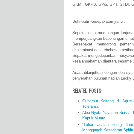
GKMI, GKPB, GPdi, GPT, GTDI, G
Butir-butir Kesepakatan yaitu :
Sepakat untukmembangun kerjasama
memperjuangkan kepentingan umat
Bersepakat mendorong pemerin
diskriminasi dan kebebasan beriba
Sepakat mengedepankan musyawar
kesalahpahaman diantara sesame 
Acara dilanjutkan dengan doa syaf
penyerahan puluhan hadiah Lucky 
RELATED POSTS:
Gubernur Kalteng H. Agust
Toleransi.
Aksi Nyata Yayasan Servia:
Kapuk Muara
“Tuhan adalah Energi Ilahi
Menggugah Kesadaran Spiritua