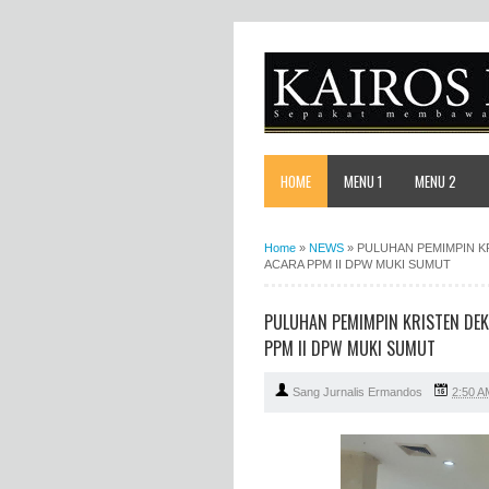
HOME
MENU 1
MENU 2
Home
»
NEWS
»
PULUHAN PEMIMPIN K
ACARA PPM II DPW MUKI SUMUT
PULUHAN PEMIMPIN KRISTEN DEK
PPM II DPW MUKI SUMUT
Sang Jurnalis Ermandos
2:50 A