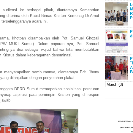
L
M
 audiensi ke berbagai pihak, diantaranya Kementrian
R
ng diterima oleh Kabid Bimas Kristen Kemenag Dr.Arnot
P
terselenggaranya acara ini.
P
d
rsama, khotbah disampaikan oleh Pdt. Samuel Ghozali
DPW MUKI Sumut). Dalam paparan nya, Pdt. Samuel
entingnya doa sebagai wujud bahwa kita membutuhkan
h Kristus dalam keberagaman denominasi.
P
"
A
ut menyampaikan sambutannya, diantaranya Pdt. Jhony
B
 yang dilanjutkan dengan penyerahan plakat.
i anggota DPRD Sumut memaparkan sosialisasi peraturan
yerap aspirasi para pemimpin Kristen yang di respon
 jawab.