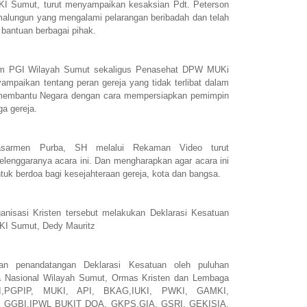
I Sumut, turut menyampaikan kesaksian Pdt. Peterson
alungun yang mengalami pelarangan beribadah dan telah
 bantuan berbagai pihak.
m PGI Wilayah Sumut sekaligus Penasehat DPW MUKi
mpaikan tentang peran gereja yang tidak terlibat dalam
a membantu Negara dengan cara mempersiapkan pemimpin
ga gereja.
armen Purba, SH melalui Rekaman Video turut
lenggaranya acara ini. Dan mengharapkan agar acara ini
ntuk berdoa bagi kesejahteraan gereja, kota dan bangsa.
anisasi Kristen tersebut melakukan Deklarasi Kesatuan
KI Sumut, Dedy Mauritz
kan penandatangan Deklarasi Kesatuan oleh puluhan
ja Nasional Wilayah Sumut, Ormas Kristen dan Lembaga
PI,PGPIP, MUKI, API, BKAG,IUKI, PWKI, GAMKI,
 GGBI,IPWL BUKIT DOA, GKPS,GIA, GSRI, GEKISIA,