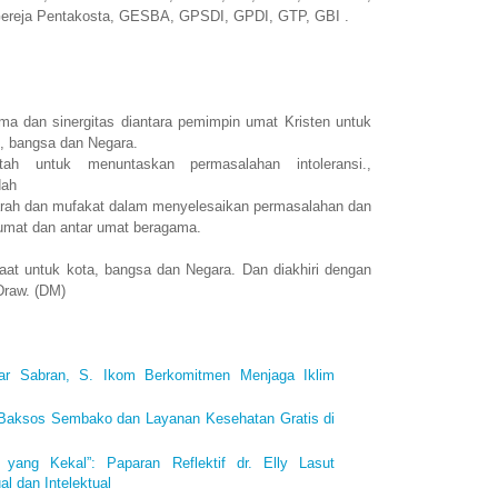
ereja Pentakosta, GESBA, GPSDI, GPDI, GTP, GBI .
 dan sinergitas diantara pemimpin umat Kristen untuk
, bangsa dan Negara.
tah untuk menuntaskan permasalahan intoleransi.,
dah
ah dan mufakat dalam menyelesaikan permasalahan dan
umat dan antar umat beragama.
aat untuk kota, bangsa dan Negara. Dan diakhiri dengan
Draw. (DM)
iar Sabran, S. Ikom Berkomitmen Menjaga Iklim
 Baksos Sembako dan Layanan Kesehatan Gratis di
 yang Kekal”: Paparan Reflektif dr. Elly Lasut
l dan Intelektual