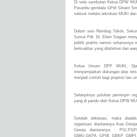
Di sela sambutan Ketua DPW MUK
Pasaribu gembala GPdI Siloam Sim
selesai melalui advokasi MUKI dan
Dalam sesi Rembug Tokoh, Seku
Sumut Pdt. Dr. Eben Siagian menya
politik praktis namun seharusny
berkualitas yang dilahirkan dari war
Ketua Umum DPP MUKI, Djas
menyampaikan dukungan atas terse
menjadi contoh bagi propinsi lain u
Selanjutnya puluhan pemimpin org
yang di pandu oleh Ketua DPW MU
Setelah deklarasi, maka diada
organisasi diantaranya Aras Gere
Gereja diantaranya : PGI,PG
GMKI,GKPA, GPIB, GBKP, GMPI,