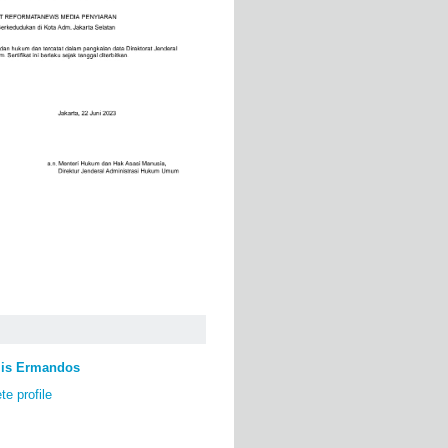
lis Ermandos
e profile