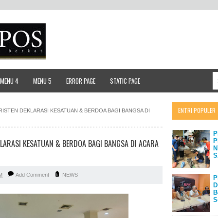
MENU 4
MENU 5
ERROR PAGE
STATIC PAGE
ENTRI POPULER
RISTEN DEKLARASI KESATUAN & BERDOA BAGI BANGSA DI
P
P
LARASI KESATUAN & BERDOA BAGI BANGSA DI ACARA
N
S
M
Add Comment
NEWS
P
D
B
S