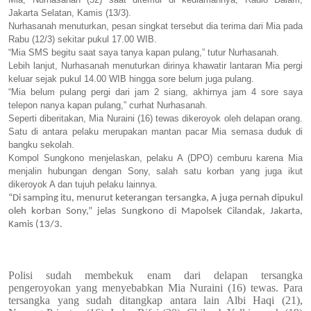
Jakarta Selatan, Kamis (13/3).
Nurhasanah menuturkan, pesan singkat tersebut dia terima dari Mia pada
Rabu (12/3) sekitar pukul 17.00 WIB.
“Mia SMS begitu saat saya tanya kapan pulang,” tutur Nurhasanah.
Lebih lanjut, Nurhasanah menuturkan dirinya khawatir lantaran Mia pergi
keluar sejak pukul 14.00 WIB hingga sore belum juga pulang.
“Mia belum pulang pergi dari jam 2 siang, akhirnya jam 4 sore saya
telepon nanya kapan pulang,” curhat Nurhasanah.
Seperti diberitakan, Mia Nuraini (16) tewas dikeroyok oleh delapan orang.
Satu di antara pelaku merupakan mantan pacar Mia semasa duduk di
bangku sekolah.
Kompol Sungkono menjelaskan, pelaku A (DPO) cemburu karena Mia
menjalin hubungan dengan Sony, salah satu korban yang juga ikut
dikeroyok A dan tujuh pelaku lainnya.
“Di samping itu, menurut keterangan tersangka, A juga pernah dipukul
oleh korban Sony,” jelas Sungkono di Mapolsek Cilandak, Jakarta,
Kamis (13/3.
Polisi sudah membekuk enam dari delapan tersangka
pengeroyokan yang menyebabkan Mia Nuraini (16) tewas. Para
tersangka yang sudah ditangkap antara lain Albi Haqi (21),