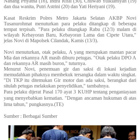
Nanang Priyatna (16), Indra Rifai (30), Chilwab Yulkiansyah (19)
dan dua wanita, Putri Astrini (20) dan Yati Heriyani (19).
Kasat Reskrim Polres Metro Jakarta Selatan AKBP Novi
Tusanurohmat menuturkan para pelaku ditangkap di beberapa
tempat terpisah. "Para pelaku ditangkap Rabu (12/3) malam di
wilayah Kebayoran Baru, Kebayoran Lama dan Cipete Utara,"
jelas Novi di Mapolsek Cilandak, Kamis (13/3).
Novi menuturkan, otak pelaku, A yang merupakan mantan pacar
Mia dan rekannya AR masih diburu petugas. "Otak pelaku DPO A
dan rekannya AR masih buron," tuturnya.
Menurut Novi, penemuan gir dan saksi di lokasi kejadian
memudahkan pihaknya membekuk tersangka dalam waktu singkat.
"Di TKP itu ditemukan Gir motor dan ada saksi, berangkat dari
situlah petugas melakukan penyelidikan," tambahnya.
Para pelaku dijerat Pasal 170 ayat 3 KUHP tentang penganiayaan
yang menyebabkan kematian. "Dengan ancaman hukuman di atas
lima tahun," pungkasnya.(TE)
Sumber : Berbagai Sumber