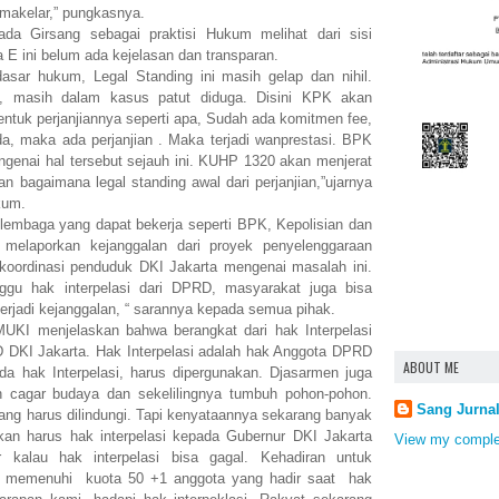
 makelar,” pungkasnya.
da Girsang sebagai praktisi Hukum melihat dari sisi
 E ini belum ada kejelasan dan transparan.
sar hukum, Legal Standing ini masih gelap dan nihil.
, masih dalam kasus patut diduga. Disini KPK akan
entuk perjanjiannya seperti apa, Sudah ada komitmen fee,
 ada, maka ada perjanjian . Maka terjadi wanprestasi. BPK
genai hal tersebut sejauh ini. KUHP 1320 akan menjerat
n bagaimana legal standing awal dari perjanjian,”ujarnya
ukum.
embaga yang dapat bekerja seperti BPK, Kepolisian dan
 melaporkan kejanggalan dari proyek penyelenggaraan
oordinasi penduduk DKI Jakarta mengenai masalah ini.
ggu hak interpelasi dari DPRD, masyarakat juga bisa
terjadi kejanggalan, “ sarannya kepada semua pihak.
UKI menjelaskan bahwa berangkat dari hak Interpelasi
 DKI Jakarta. Hak Interpelasi adalah hak Anggota DPRD
ABOUT ME
a hak Interpelasi, harus dipergunakan. Djasarmen juga
 cagar budaya dan sekelilingnya tumbuh pohon-pohon.
Sang Jurna
ng harus dilindungi. Tapi kenyataannya sekarang banyak
an harus hak interpelasi kepada Gubernur DKI Jakarta
View my complet
r kalau hak interpelasi bisa gagal. Kehadiran untuk
us memenuhi kuota 50 +1 anggota yang hadir saat hak