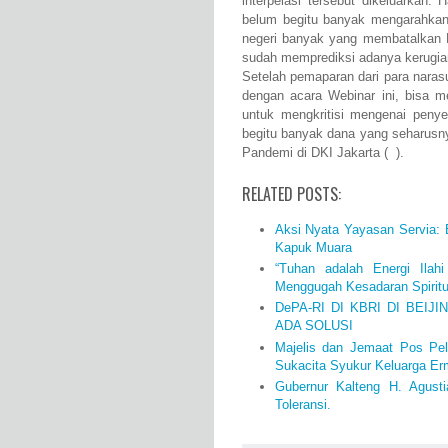
interpelasi tersebut dikeluarkan.
belum begitu banyak mengarahkan 
negeri banyak yang membatalkan F
sudah memprediksi adanya kerugia
Setelah pemaparan dari para naras
dengan acara Webinar ini, bisa 
untuk mengkritisi mengenai peny
begitu banyak dana yang seharusn
Pandemi di DKI Jakarta ( ).
RELATED POSTS:
Aksi Nyata Yayasan Servia:
Kapuk Muara
“Tuhan adalah Energi Ilahi
Menggugah Kesadaran Spiritua
DePA-RI DI KBRI DI BEIJ
ADA SOLUSI
Majelis dan Jemaat Pos Pe
Sukacita Syukur Keluarga Er
Gubernur Kalteng H. Agust
Toleransi.