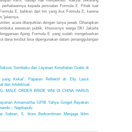
 Harapan kami, hadapi hak interpeklasi. Rakyat sekarang
perhatiaannya kepada persoalan Formula E. Pihak luat
ormula E, bahkan dari tim yang ikut Formula E, karena
n,”jelasnya.
umber, acara dilanjutklan dengan tanya jawab. Diharapkan
membuka wawasan publik, khususnya warga DKI Jakarta
elenggaraan Ajang Formula E yang sudah mengeluarkan
ya dana tersbut bisa dipergunakan dalam penanggulangan
 Baksos Sembako dan Layanan Kesehatan Gratis di
 yang Kekal”: Paparan Reflektif dr. Elly Lasut
l dan Intelektual
ING: MALE ORDER BRIDE WNI DI CHINA HARUS
layanan Annamartha GPIB Yahya Grogol Rayakan
mando – Napitupulu
iar Sabran, S. Ikom Berkomitmen Menjaga Iklim