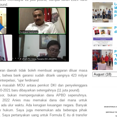
L
pound.
M
R
P
P
d
P
"
A
B
uran daerah tidak boleh membuat anggaran diluar masa
 bahwa bank garansi sudah ditarik uangnya 423 milyar
terpelasi, “ujar ferdinand
a masalah MOU antara pemkot DKI dan penyelenggara
20-2021 baru dibayarkan setengahnya (11 juta pound).
sor, bukan mempergunakan dana APBD sepenuhnya.
un 2022 Anies mau memakai dana dari mana untuk
 ada ulur waktu. Ada kerugian keuangan negara. Banyak
aran hukum. Saya juga menemukan ada beberapa pihak
. Saya pertanyakan uang untuk Formula E itu di transfer