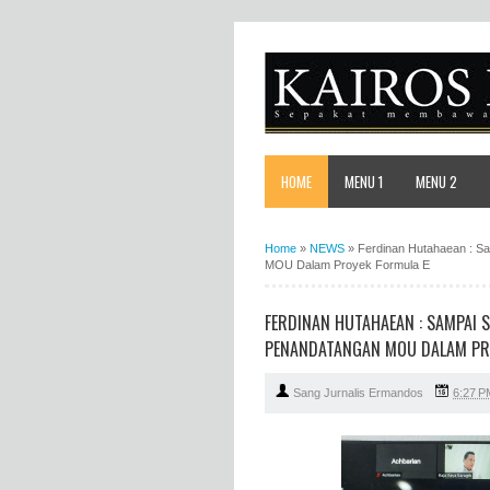
HOME
MENU 1
MENU 2
Home
»
NEWS
»
Ferdinan Hutahaean : S
MOU Dalam Proyek Formula E
FERDINAN HUTAHAEAN : SAMPAI 
PENANDATANGAN MOU DALAM PR
Sang Jurnalis Ermandos
6:27 P