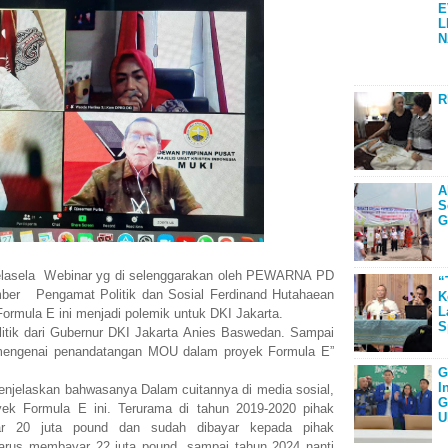
E
L
N
R
A
S
G
lasela Webinar yg di selenggarakan oleh PEWARNA PD
“
ber Pengamat Politik dan Sosial Ferdinand Hutahaean
K
L
ormula E ini menjadi polemik untuk DKI Jakarta.
S
litik dari Gubernur DKI Jakarta Anies Baswedan. Sampai
 mengenai penandatangan MOU dalam proyek Formula E”
G
I
enjelaskan bahwasanya Dalam cuitannya di media sosial,
G
yek Formula E ini. Terurama di tahun 2019-2020 pihak
U
20 juta pound dan sudah dibayar kepada pihak
harus membayar 22 juta pound, sampai tahun 2024 nanti