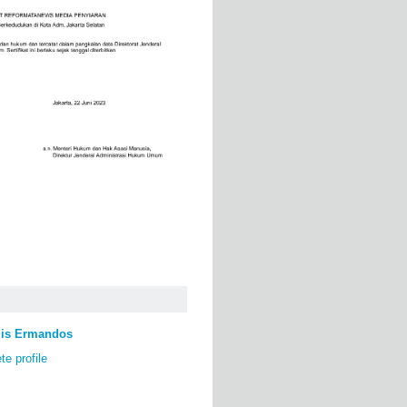
lis Ermandos
e profile