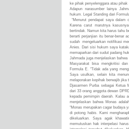
ke pihak penyelenggara atau pihak
Adapun narasumber lainya Jahma
hukum. Legal Standing dari Formula
“Menurut pendapat saya dalam da
Karena carut marutnya kasusnya
bertindak. Namun kita harus tahu b
berarti perjanjian itu benar-benar
sudah mengeluarkan notifikasi men
Anies. Dari sisi hukum saya kataka
memaparkan dari sudut padang h
Jahmada juga menjelaskan bahwa l
Masyarakat bisa mengkritisi dan
Formula E. “Tidak ada yang mengk
Saya usulkan, selain kita menun
melaporakan kepihak berwajib jika 
Djasarmen Purba sebagai Ketua M
dari 33 orang anggota dewan DPRD
kepada pemimpin daerah. Kalau ad
menjelaskan bahwa Monas adalah
“Monas merupakan cagar budaya ya
di potong habis. Kami mengharapk
dikeluarkan. Saya agak khawati
memutuskan hak interpelasi har