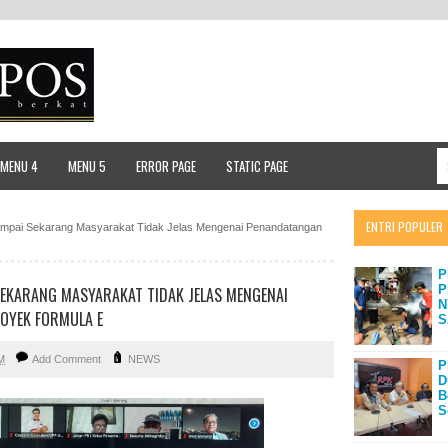
MENU 4
MENU 5
ERROR PAGE
STATIC PAGE
ENTRI POPULER
ampai Sekarang Masyarakat Tidak Jelas Mengenai Penandatangan
P
P
SEKARANG MASYARAKAT TIDAK JELAS MENGENAI
N
OYEK FORMULA E
S
M
Add Comment
NEWS
P
D
B
S