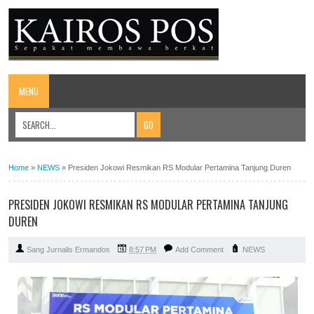
MENU
Home
»
NEWS
»
Presiden Jokowi Resmikan RS Modular Pertamina Tanjung Duren
PRESIDEN JOKOWI RESMIKAN RS MODULAR PERTAMINA TANJUNG
DUREN
Sang Jurnalis Ermandos
8:57 PM
Add Comment
NEWS