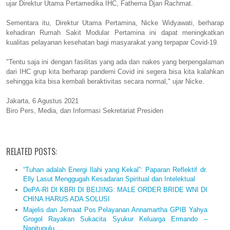
ujar Direktur Utama Pertamedika IHC, Fathema Djan Rachmat.
Sementara itu, Direktur Utama Pertamina, Nicke Widyawati, berharap
kehadiran Rumah Sakit Modular Pertamina ini dapat meningkatkan
kualitas pelayanan kesehatan bagi masyarakat yang terpapar Covid-19.
"Tentu saja ini dengan fasilitas yang ada dan nakes yang berpengalaman
dari IHC grup kita berharap pandemi Covid ini segera bisa kita kalahkan
sehingga kita bisa kembali beraktivitas secara normal," ujar Nicke.
Jakarta, 6 Agustus 2021
Biro Pers, Media, dan Informasi Sekretariat Presiden
RELATED POSTS:
“Tuhan adalah Energi Ilahi yang Kekal”: Paparan Reflektif dr.
Elly Lasut Menggugah Kesadaran Spiritual dan Intelektual
DePA-RI DI KBRI DI BEIJING: MALE ORDER BRIDE WNI DI
CHINA HARUS ADA SOLUSI
Majelis dan Jemaat Pos Pelayanan Annamartha GPIB Yahya
Grogol Rayakan Sukacita Syukur Keluarga Ermando –
Napitupulu