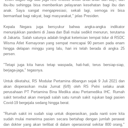
ibu-ibu sehingga bisa memberikan pelayanan kesehatan bagi ibu dan
anak. Saya sangat mengapresiasi, sekali lagi, semoga ini bisa
bermanfaat bagi rakyat, bagi masyarakat," jelas Presiden.
Kepala Negara juga bersyukur bahwa angka-angka indikator
menunjukkan pandemi di Jawa dan Bali mulai sedikit menurun, terutama
di Jakarta. Salah satunya adalah tingkat keterisian tempat tidur di RSDC
Wisma Atlet Kemayoran yang sempat mencapai 90 persen pada enam
hingga delapan minggu yang lalu, hari ini telah berada di angka 25
persen.
"Tetapi juga kita harus tetap waspada, hati-hati, terus bersiap-siap,
berjaga-jaga," tegasnya.
Untuk diketahui, RS Modular Pertamina dibangun sejak 9 Juli 2021 dan
akan dioperasikan mulai Jumat (6/8) oleh RS Pelni selaku anak
perusahaan PT Pertamina Bina Medika atau Pertamedika IHC. Rumah
sakit tersebut akan menjadi salah satu rumah sakit rujukan bagi pasien
Covid-19 bergejala sedang hingga berat.
"Rumah sakit ini sudah siap untuk dioperasikan, pada nanti sore kita
sudah mulai menerima pasien secara bertahap dengan jumlah perawat
dan dokter yang akan terlibat di dalam operasional sekitar 800 orang,"