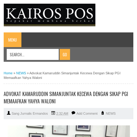
MENU
Home
»
NEWS
»
Advokat Kamaruddin Simanjuntak Kecewa Dengan Sikap PGI
Memaafkan Yahya Waloni
ADVOKAT KAMARUDDIN SIMANJUNTAK KECEWA DENGAN SIKAP PGI
MEMAAFKAN YAHYA WALONI
Sang Jurnalis Ermandos
2:32 AM
Add Comment
NEWS