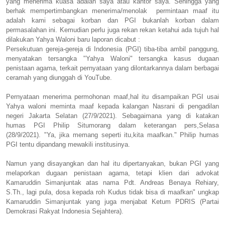
yang menerima kuasa adalah saya atau kantor saya. Sehingga yang
berhak mempertimbangkan menerima/menolak permintaan maaf itu
adalah kami sebagai korban dan PGI bukanlah korban dalam
permasalahan ini. Kemudian perlu juga rekan rekan ketahui ada tujuh hal
dilakukan Yahya Waloni baru laporan dicabut :
Persekutuan gereja-gereja di Indonesia (PGI) tiba-tiba ambil panggung,
menyatakan tersangka "Yahya Waloni" tersangka kasus dugaan
penistaan agama, terkait pernyataan yang dilontarkannya dalam berbagai
ceramah yang diunggah di YouTube.
Pernyataan menerima permohonan maaf,hal itu disampaikan PGI usai
Yahya waloni meminta maaf kepada kalangan Nasrani di pengadilan
negeri Jakarta Selatan (27/9/2021). Sebagaimana yang di katakan
humas PGI Philip Situmorang dalam keterangan pers,Selasa
(28/9/2021). "Ya, jika memang seperti itu,kita maafkan." Philip humas
PGI tentu dipandang mewakili institusinya.
Namun yang disayangkan dan hal itu dipertanyakan, bukan PGI yang
melaporkan dugaan penistaan agama, tetapi klien dari advokat
Kamaruddin Simanjuntak atas nama Pdt. Andreas Benaya Rehiary,
S.Th., lagi pula, dosa kepada roh Kudus tidak bisa di maafkan" ungkap
Kamaruddin Simanjuntak yang juga menjabat Ketum PDRIS (Partai
Demokrasi Rakyat Indonesia Sejahtera).