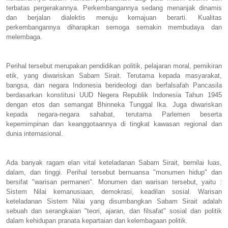
terbatas pergerakannya. Perkembangannya sedang menanjak dinamis
dan berjalan dialektis menuju kemajuan berarti. Kualitas
perkembangannya diharapkan semoga semakin membudaya dan
melembaga.
Perihal tersebut merupakan pendidikan politik, pelajaran moral, pemikiran
etik, yang diwariskan Sabam Sirait. Terutama kepada masyarakat,
bangsa, dan negara Indonesia berideologi dan berfalsafah Pancasila
berdasarkan konstitusi UUD Negera Republik Indonesia Tahun 1945
dengan etos dan semangat Bhinneka Tunggal Ika. Juga diwariskan
kepada negara-negara sahabat, terutama Parlemen beserta
kepemimpinan dan keanggotaannya di tingkat kawasan regional dan
dunia internasional.
Ada banyak ragam elan vital keteladanan Sabam Sirait, bernilai luas,
dalam, dan tinggi. Perihal tersebut bernuansa "monumen hidup" dan
bersifat "warisan permanen". Monumen dan warisan tersebut, yaitu :
Sistem Nilai kemanusiaan, demokrasi, keadilan sosial. Warisan
keteladanan Sistem Nilai yang disumbangkan Sabam Sirait adalah
sebuah dan serangkaian "teori, ajaran, dan filsafat" sosial dan politik
dalam kehidupan pranata kepartaian dan kelembagaan politik.