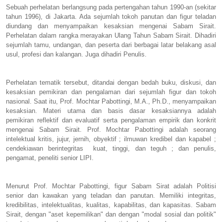
Sebuah perhelatan berlangsung pada pertengahan tahun 1990-an (sekitar
tahun 1996), di Jakarta. Ada sejumlah tokoh panutan dan figur teladan
diundang dan menyampaikan kesaksian mengenai Sabam Sirait.
Perhelatan dalam rangka merayakan Ulang Tahun Sabam Sirait. Dihadiri
sejumlah tamu, undangan, dan peserta dari berbagai latar belakang asal
usul, profesi dan kalangan. Juga dihadiri Penulis.
Perhelatan tematik tersebut, ditandai dengan bedah buku, diskusi, dan
kesaksian pemikiran dan pengalaman dari sejumlah figur dan tokoh
nasional. Saat itu, Prof. Mochtar Pabottingi, M.A., Ph.D., menyampaikan
kesaksian. Materi utama dan basis dasar kesaksiannya adalah
pemikiran reflektif dan evaluatif serta pengalaman empirik dan konkrit
mengenai Sabam Sirait. Prof. Mochtar Pabottingi adalah seorang
intelektual kritis, jujur, jernih, obyektif ; ilmuwan kredibel dan kapabel ;
cendekiawan berintegritas kuat, tinggi, dan teguh ; dan penulis,
pengamat, peneliti senior LIPI.
Menurut Prof. Mochtar Pabottingi, figur Sabam Sirat adalah Politisi
senior dan kawakan yang teladan dan panutan. Memiliki integritas,
kredibilitas, intelektualitas, kualitas, kapabilitas, dan kapasitas. Sabam
Sirait, dengan "aset kepemilikan" dan dengan "modal sosial dan politik"