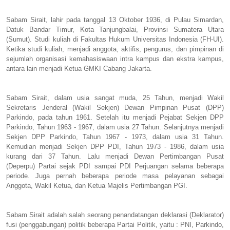
Sabam Sirait, lahir pada tanggal 13 Oktober 1936, di Pulau Simardan,
Datuk Bandar Timur, Kota Tanjungbalai, Provinsi Sumatera Utara
(Sumut). Studi kuliah di Fakultas Hukum Universitas Indonesia (FH-UI).
Ketika studi kuliah, menjadi anggota, aktifis, pengurus, dan pimpinan di
sejumlah organisasi kemahasiswaan intra kampus dan ekstra kampus,
antara lain menjadi Ketua GMKI Cabang Jakarta.
Sabam Sirait, dalam usia sangat muda, 25 Tahun, menjadi Wakil
Sekretaris Jenderal (Wakil Sekjen) Dewan Pimpinan Pusat (DPP)
Parkindo, pada tahun 1961. Setelah itu menjadi Pejabat Sekjen DPP
Parkindo, Tahun 1963 - 1967, dalam usia 27 Tahun. Selanjutnya menjadi
Sekjen DPP Parkindo, Tahun 1967 - 1973, dalam usia 31 Tahun.
Kemudian menjadi Sekjen DPP PDI, Tahun 1973 - 1986, dalam usia
kurang dari 37 Tahun. Lalu menjadi Dewan Pertimbangan Pusat
(Deperpu) Partai sejak PDI sampai PDI Perjuangan selama beberapa
periode. Juga pernah beberapa periode masa pelayanan sebagai
Anggota, Wakil Ketua, dan Ketua Majelis Pertimbangan PGI.
Sabam Sirait adalah salah seorang penandatangan deklarasi (Deklarator)
fusi (penggabungan) politik beberapa Partai Politik, yaitu : PNI, Parkindo,