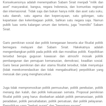
Konsekuensinya adalah menempatkan Sabam Sirait menjadi "milik dan
aset" masyarakat, bangsa, negara Indonesia, dan komunitas regional
dan internasional. Tidak saja dan bukan hanya milik dan aset satu suku,
satu daerah, satu agama dan kepercayaan, satu golongan, satu
kepartaian dan kelembagaan politik, bahkan satu negara saja. Namun
publik luas serta kalangan umum dan tertentu, juga "memiliki" Sabam
Sirait.
Garis pemikiran sosial dan politik kenegaraan beserta alur filsafat politik
bernegara melayani dari Sabam Sirait. Hakekatnya adalah
mengembangkan politik pada politik etik dan moralitas politik. Kepolitikan
tersebut berupa gugusan kawasan dan atmosfir mosaik politik
pembangunan dan pemajuan kemanusian, demokrasi, keadilan sosial.
Garis besar pemikiran dan alur utama filsafat tersebut, tidak menyetujui
(tidak merekomendasikan dan tidak mengabsahkan) perpolitikan yang
merusak dan yang menghancurkan.
Juga tidak mempromosikan politik permusuhan, politik perebutan, politik
menang dan kalah, dan politik kekuasaan semata. Proposal pemikiran
filsafat politik yang harus disebarkan adalah politik pemanusiaan, politik
peradaban, politik persahabatan, politik persatuan, dan politik pelayanan.
Perpolitikan yang "berhati nurani" dan "bergotong royong".