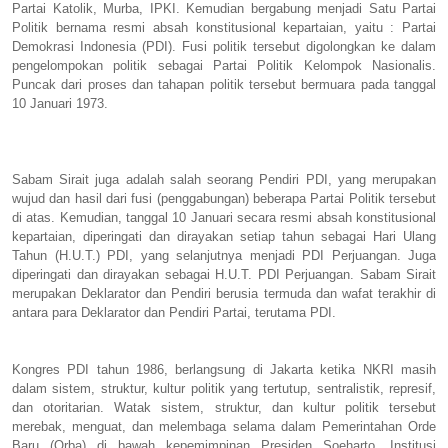
Partai Katolik, Murba, IPKI. Kemudian bergabung menjadi Satu Partai
Politik bernama resmi absah konstitusional kepartaian, yaitu : Partai
Demokrasi Indonesia (PDI). Fusi politik tersebut digolongkan ke dalam
pengelompokan politik sebagai Partai Politik Kelompok Nasionalis.
Puncak dari proses dan tahapan politik tersebut bermuara pada tanggal
10 Januari 1973.
Sabam Sirait juga adalah salah seorang Pendiri PDI, yang merupakan
wujud dan hasil dari fusi (penggabungan) beberapa Partai Politik tersebut
di atas. Kemudian, tanggal 10 Januari secara resmi absah konstitusional
kepartaian, diperingati dan dirayakan setiap tahun sebagai Hari Ulang
Tahun (H.U.T.) PDI, yang selanjutnya menjadi PDI Perjuangan. Juga
diperingati dan dirayakan sebagai H.U.T. PDI Perjuangan. Sabam Sirait
merupakan Deklarator dan Pendiri berusia termuda dan wafat terakhir di
antara para Deklarator dan Pendiri Partai, terutama PDI.
Kongres PDI tahun 1986, berlangsung di Jakarta ketika NKRI masih
dalam sistem, struktur, kultur politik yang tertutup, sentralistik, represif,
dan otoritarian. Watak sistem, struktur, dan kultur politik tersebut
merebak, menguat, dan melembaga selama dalam Pemerintahan Orde
Baru (Orba) di bawah kepemimpinan Presiden Soeharto. Institusi