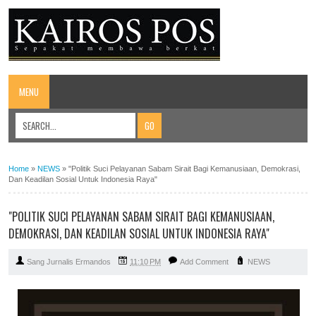
MENU
Home
»
NEWS
»
"Politik Suci Pelayanan Sabam Sirait Bagi Kemanusiaan, Demokrasi,
Dan Keadilan Sosial Untuk Indonesia Raya"
"POLITIK SUCI PELAYANAN SABAM SIRAIT BAGI KEMANUSIAAN,
DEMOKRASI, DAN KEADILAN SOSIAL UNTUK INDONESIA RAYA"
Sang Jurnalis Ermandos
11:10 PM
Add Comment
NEWS