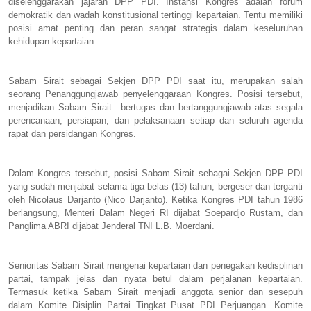
diselenggarakan jajaran DPP PDI. Instansi Kongres adalah forum
demokratik dan wadah konstitusional tertinggi kepartaian. Tentu memiliki
posisi amat penting dan peran sangat strategis dalam keseluruhan
kehidupan kepartaian.
Sabam Sirait sebagai Sekjen DPP PDI saat itu, merupakan salah
seorang Penanggungjawab penyelenggaraan Kongres. Posisi tersebut,
menjadikan Sabam Sirait bertugas dan bertanggungjawab atas segala
perencanaan, persiapan, dan pelaksanaan setiap dan seluruh agenda
rapat dan persidangan Kongres.
Dalam Kongres tersebut, posisi Sabam Sirait sebagai Sekjen DPP PDI
yang sudah menjabat selama tiga belas (13) tahun, bergeser dan terganti
oleh Nicolaus Darjanto (Nico Darjanto). Ketika Kongres PDI tahun 1986
berlangsung, Menteri Dalam Negeri RI dijabat Soepardjo Rustam, dan
Panglima ABRI dijabat Jenderal TNI L.B. Moerdani.
Senioritas Sabam Sirait mengenai kepartaian dan penegakan kedisplinan
partai, tampak jelas dan nyata betul dalam perjalanan kepartaian.
Termasuk ketika Sabam Sirait menjadi anggota senior dan sesepuh
dalam Komite Disiplin Partai Tingkat Pusat PDI Perjuangan. Komite