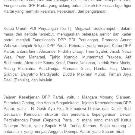
Fungsionaris DPP Partai yang bidang terkait, tokoh-tokoh dan figur-figur
Partai yang memiliki keahlian, kepakaran, dan pengalaman.
Ketua Umum PDI Perjuangan Ibu Hj. Megawati Soekarnoputri, dalam
masa dan periode tersebut, menugaskan beberapa senior dan kader
partai menjadi Fungsionaris DPP PDI Perjuangan. Pramono Anung
Wibowo menjadi Sekjen DPP Partai. Beberapa yang menjadi Ketua DPP
Partai, antara lain : Alexander Fridolin Litaay, Theo Syafei, Jacob Nuwa
Wea, Puan Maharani, Tjahjo Kumolo, Muhammad Prakosa, Arif
Budimanta, Alexander Sonny Keraf, Panda Nababan, Izedrik Emir Moeis,
Adang Ruchiatna Puradiredja, Maruarar Sirait, Hamka Haq, Mindo
Sianipar, Daryatmo Mardiyanto, Duddie Makmun Murod, Firman Jaya
Daeli (Penulis), dan lain-lain.
Jajaran Kesekjenan DPP Partai, yaitu : Mangara Monang Siahaan,
Sutradara Ginting, dan Agnita Singadekane. Jajaran Kebendaharaan DPP
Partai, yaitu : Ni Gusti Ayu Eka Sukmadewi Djakse dan Daniel Budi
Setiawan. Kemudian struktur dan personalia kepengurusan Dewan
Pertimbangan Pusat (Deperpu) Partai, di mana yang menjadi Ketua
Deperpu Partai, yaitu Bapak H.M. Taufiq Kiemas. Salah seorang di
antara lain, yang menjadi Anggota Deperpu Partai, yaitu Sabam Sirait.