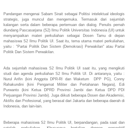
Pandangan mengenai Sabam Sirait sebagai Politisi intelektual ideologis
strategis, juga muncul dan mengemuka. Termasuk dari sejumlah
kalangan serta dalam beberapa pertemuan dan dialog. Penulis pernah
diundang Pascasarjana (S2) Ilmu Politik Universitas Indonesia (UI) untuk
menyampaikan materi perkuliahan sebagai Dosen Tamu di depan
mahasiswa S2 Ilmu Politik UI. Saat itu, tema utama materi perkuliahan,
yaitu : "Partai Politik Dan Sistem (Demokrasi) Perwakilan" atau Partai
Politik Dan Sistem Perwakilan.
Ada sejumlah mahasiswa S2 Ilmu Politik UI saat itu, yang mengikuti
studi dan agenda perkuliahan S2 Ilmu Politik UI. Di antaranya, yaitu :
Nurul Arifin (kini Anggota DPR-RI dan Waketum DPP PG), Conny
Rahakundini (kini Pengamat Militer dan Pertahanan Negara), Edi
Purwanto (kini Ketua DPRD Provinsi Jambi dan Ketua DPD PDI
Perjuangan Provinsi Jambi). Juga diikuti beberapa Dosen dan Akademisi,
Aktifis dan Profesional, yang berasal dari Jakarta dan beberapa daerah di
Indonesia, dan lain-lain.
Beberapa mahasiswa S2 Ilmu Politik UI, berpandangan, pada saat dan
setelah perkuliahan. Khususnya bertalian dengan perspektif