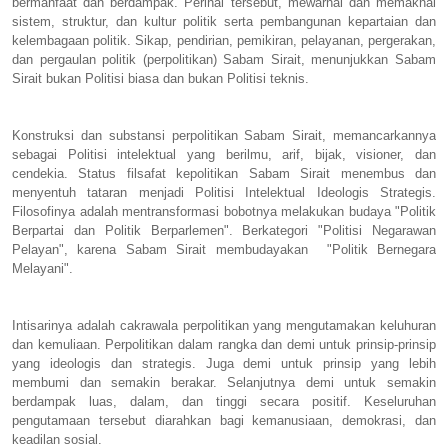
bermanfaat dan berdampak. Perihal tersebut, mewarnai dan memaknai
sistem, struktur, dan kultur politik serta pembangunan kepartaian dan
kelembagaan politik. Sikap, pendirian, pemikiran, pelayanan, pergerakan,
dan pergaulan politik (perpolitikan) Sabam Sirait, menunjukkan Sabam
Sirait bukan Politisi biasa dan bukan Politisi teknis.
Konstruksi dan substansi perpolitikan Sabam Sirait, memancarkannya
sebagai Politisi intelektual yang berilmu, arif, bijak, visioner, dan
cendekia. Status filsafat kepolitikan Sabam Sirait menembus dan
menyentuh tataran menjadi Politisi Intelektual Ideologis Strategis.
Filosofinya adalah mentransformasi bobotnya melakukan budaya "Politik
Berpartai dan Politik Berparlemen". Berkategori "Politisi Negarawan
Pelayan", karena Sabam Sirait membudayakan "Politik Bernegara
Melayani".
Intisarinya adalah cakrawala perpolitikan yang mengutamakan keluhuran
dan kemuliaan. Perpolitikan dalam rangka dan demi untuk prinsip-prinsip
yang ideologis dan strategis. Juga demi untuk prinsip yang lebih
membumi dan semakin berakar. Selanjutnya demi untuk semakin
berdampak luas, dalam, dan tinggi secara positif. Keseluruhan
pengutamaan tersebut diarahkan bagi kemanusiaan, demokrasi, dan
keadilan sosial.